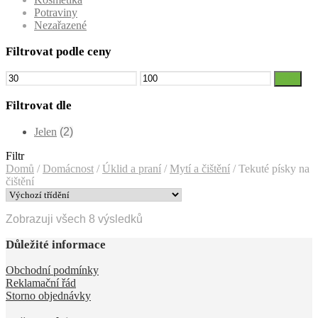
Potraviny
Nezařazené
Filtrovat podle ceny
Minimální
Maximální
Filtr
cena
cena
Filtrovat dle
Jelen
(2)
Filtr
Domů
/
Domácnost
/
Úklid a praní
/
Mytí a čištění
/
Tekuté písky na
čištění
Zobrazuji všech 8 výsledků
Důležité informace
Obchodní podmínky
Reklamační řád
Storno objednávky