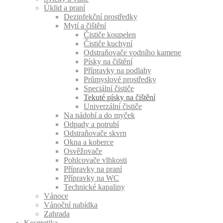
Úklid a praní
Dezinfekční prostředky
Mytí a čištění
Čističe koupelen
Čističe kuchyní
Odstraňovače vodního kamene
Písky na čištění
Přípravky na podlahy
Průmyslové prostředky
Speciální čističe
Tekuté písky na čištění
Univerzální čističe
Na nádobí a do myček
Odpady a potrubí
Odstraňovače skvrn
Okna a koberce
Osvěžovače
Pohlcovače vlhkosti
Přípravky na praní
Přípravky na WC
Technické kapaliny
Vánoce
Vánoční nabídka
Zahrada
Kosmetika