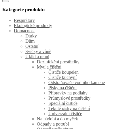
Kategorie produktu
Respirátory
Ekologické produkty
Domácnost
Dárky
Dům
Ostatní
Svíčky a vůně
Úklid a praní
Dezinfekční prostředky
Mytí a čištění
Čističe koupelen
Čističe kuchyní
Odstraňovače vodního kamene
Písky na čištění
Přípravky na podlahy
Průmyslové prostředky
Speciální čističe
Tekuté písky na čištění
Univerzální čističe
Na nádobí a do myček
Odpady a potrubí