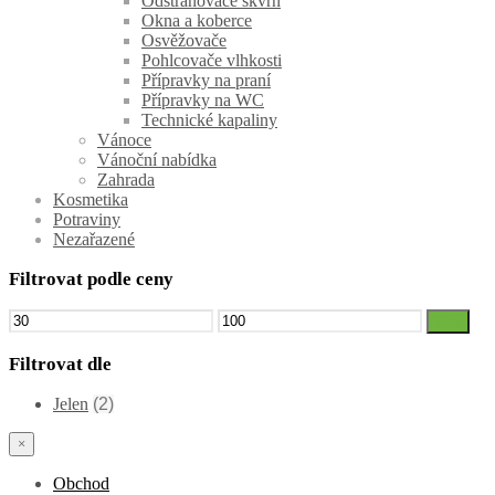
Odstraňovače skvrn
Okna a koberce
Osvěžovače
Pohlcovače vlhkosti
Přípravky na praní
Přípravky na WC
Technické kapaliny
Vánoce
Vánoční nabídka
Zahrada
Kosmetika
Potraviny
Nezařazené
Filtrovat podle ceny
Minimální
Maximální
Filtr
cena
cena
Filtrovat dle
Jelen
(2)
×
Obchod