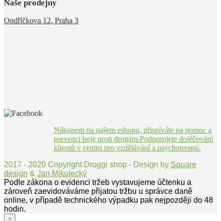
Naše prodejny
Ondříčkova 12, Praha 3
Nákupem na našem eshopu, přispíváte na pomoc a
prevenci boje proti drogám.Podporujete doléčování
klientů v centru pro vzdělávání a psychoterapii.
2017 - 2020 Copyright Droggi shop - Design by
Square
design
&
Jan Mikulecký
Podle zákona o evidenci tržeb vystavujeme účtenku a
zároveň zaevidováváme přijatou tržbu u správce daně
online, v případě technického výpadku pak nejpozději do 48
hodin.
×