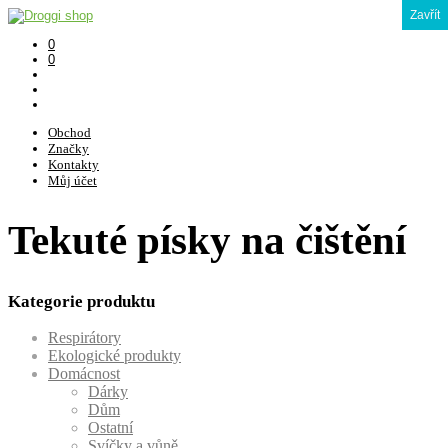
Zavřít
0
0
Obchod
Značky
Kontakty
Můj účet
Tekuté písky na čištění
Kategorie produktu
Respirátory
Ekologické produkty
Domácnost
Dárky
Dům
Ostatní
Svíčky a vůně