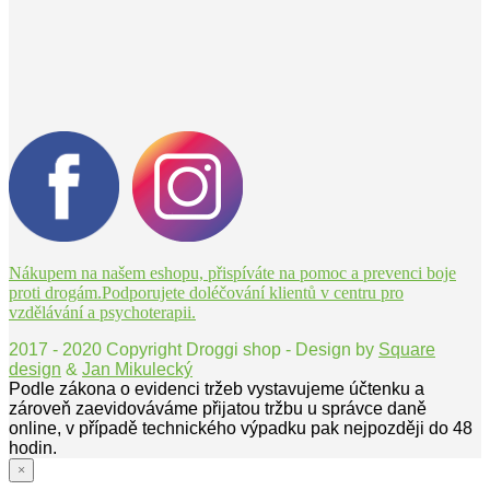
Nákupem na našem eshopu, přispíváte na pomoc a prevenci boje
proti drogám.Podporujete doléčování klientů v centru pro
vzdělávání a psychoterapii.
2017 - 2020 Copyright Droggi shop - Design by
Square
design
&
Jan Mikulecký
Podle zákona o evidenci tržeb vystavujeme účtenku a
zároveň zaevidováváme přijatou tržbu u správce daně
online, v případě technického výpadku pak nejpozději do 48
hodin.
×