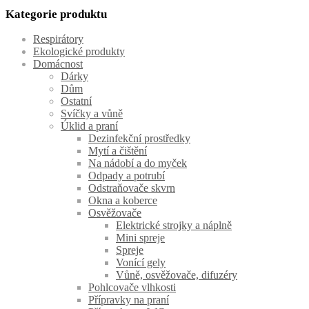
Kategorie produktu
Respirátory
Ekologické produkty
Domácnost
Dárky
Dům
Ostatní
Svíčky a vůně
Úklid a praní
Dezinfekční prostředky
Mytí a čištění
Na nádobí a do myček
Odpady a potrubí
Odstraňovače skvrn
Okna a koberce
Osvěžovače
Elektrické strojky a náplně
Mini spreje
Spreje
Vonící gely
Vůně, osvěžovače, difuzéry
Pohlcovače vlhkosti
Přípravky na praní