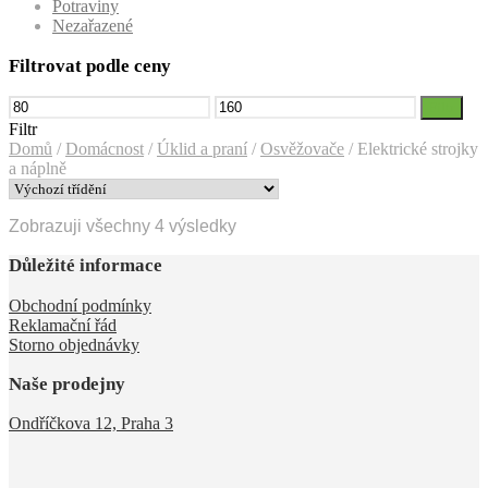
Potraviny
Nezařazené
Filtrovat podle ceny
Minimální
Maximální
Filtr
cena
cena
Filtr
Domů
/
Domácnost
/
Úklid a praní
/
Osvěžovače
/
Elektrické strojky
a náplně
Zobrazuji všechny 4 výsledky
Důležité informace
Obchodní podmínky
Reklamační řád
Storno objednávky
Naše prodejny
Ondříčkova 12, Praha 3