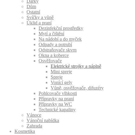
Dárky
Dům
Ostatní
Svíčky a vůně
Úklid a praní
Dezinfekční prostředky
Mytí a čištění
Na nádobí a do myček
Odpady a potrubí
Odstraňovače skvrn
Okna a koberce
Osvěžovače
Elektrické strojky a náplně
Mini spreje
Spreje
Vonící gely
Vůně, osvěžovače, difuzéry
Pohlcovače vlhkosti
Přípravky na praní
Přípravky na WC
Technické kapaliny
Vánoce
Vánoční nabídka
Zahrada
Kosmetika