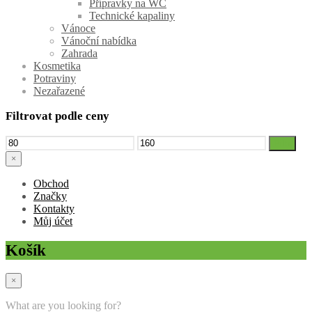
Přípravky na WC
Technické kapaliny
Vánoce
Vánoční nabídka
Zahrada
Kosmetika
Potraviny
Nezařazené
Filtrovat podle ceny
Minimální
Maximální
Filtr
cena
cena
×
Obchod
Značky
Kontakty
Můj účet
Košík
×
What are you looking for?