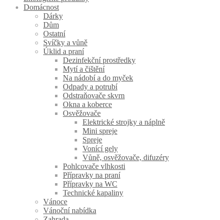
Domácnost
Dárky
Dům
Ostatní
Svíčky a vůně
Úklid a praní
Dezinfekční prostředky
Mytí a čištění
Na nádobí a do myček
Odpady a potrubí
Odstraňovače skvrn
Okna a koberce
Osvěžovače
Elektrické strojky a náplně
Mini spreje
Spreje
Vonící gely
Vůně, osvěžovače, difuzéry
Pohlcovače vlhkosti
Přípravky na praní
Přípravky na WC
Technické kapaliny
Vánoce
Vánoční nabídka
Zahrada