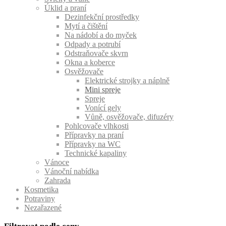
Úklid a praní
Dezinfekční prostředky
Mytí a čištění
Na nádobí a do myček
Odpady a potrubí
Odstraňovače skvrn
Okna a koberce
Osvěžovače
Elektrické strojky a náplně
Mini spreje
Spreje
Vonící gely
Vůně, osvěžovače, difuzéry
Pohlcovače vlhkosti
Přípravky na praní
Přípravky na WC
Technické kapaliny
Vánoce
Vánoční nabídka
Zahrada
Kosmetika
Potraviny
Nezařazené