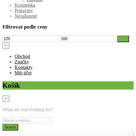
Kosmetika
Potraviny
Nezařazené
Filtrovat podle ceny
Minimální
Maximální
Filtr
cena
cena
×
Obchod
Značky
Kontakty
Můj účet
Košík
×
What are you looking for?