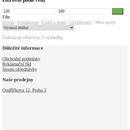
Filtrovat podle ceny
Minimální
Maximální
Filtr
cena
cena
Filtr
Domů
/
Domácnost
/
Úklid a praní
/
Osvěžovače
/
Mini spreje
Zobrazuji všechny 2 výsledky
Důležité informace
Obchodní podmínky
Reklamační řád
Storno objednávky
Naše prodejny
Ondříčkova 12, Praha 3