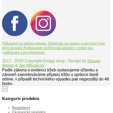
Nákupem na našem eshopu, přispíváte na pomoc a prevenci boje
proti drogám.Podporujete doléčování klientů v centru pro
vzdělávání a psychoterapii.
2017 - 2020 Copyright Droggi shop - Design by
Square
design
&
Jan Mikulecký
Podle zákona o evidenci tržeb vystavujeme účtenku a
zároveň zaevidováváme přijatou tržbu u správce daně
online, v případě technického výpadku pak nejpozději do 48
hodin.
×
Kategorie produktu
Respirátory
Ekologické produkty