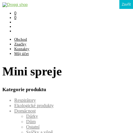
Zavřít
0
0
Obchod
Značky
Kontakty
Můj účet
Mini spreje
Kategorie produktu
Respirátory
Ekologické produkty
Domácnost
Dárky
Dům
Ostatní
Svíčky a vůně