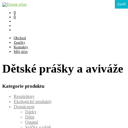
Zavřít
0
0
Obchod
Značky
Kontakty
Můj účet
Dětské prášky a aviváže
Kategorie produktu
Respirátory
Ekologické produkty
Domácnost
Dárky
Dům
Ostatní
Svíčky a vůně