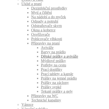
Úklid a praní
Dezinfekční prostředky
Mytí a čištění
Na nádobí a do myček
Odpady a potrubí
Odstraňovače skvrn
Okna a koberce
Osvěžovače
Pohlcovače vlhkosti
Přípravky na praní
Aviváže
Barvy na prádlo
Dětské prášky a aviváže
Mýdlové prášky
Potřeby na cestu
Prací doplňky
Prací tablety a kapsle
Prášky na jemné prádlo
Prášky na záclony
Prášky sypké
Tekuté prášky a gely
Přípravky na WC
Technické kapaliny
Vánoce
Vánoční nabídka