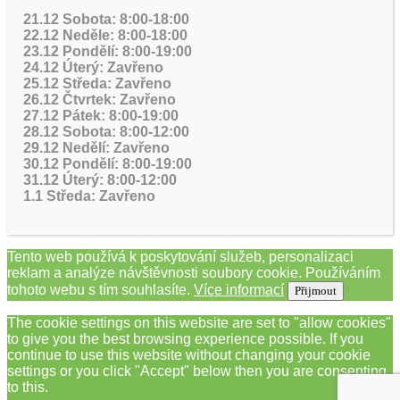
21.12 Sobota: 8:00-18:00
22.12 Neděle: 8:00-18:00
23.12 Pondělí: 8:00-19:00
24.12 Úterý: Zavřeno
25.12 Středa: Zavřeno
26.12 Čtvrtek: Zavřeno
27.12 Pátek: 8:00-19:00
28.12 Sobota: 8:00-12:00
29.12 Nedělí: Zavřeno
30.12 Pondělí: 8:00-19:00
31.12 Úterý: 8:00-12:00
1.1 Středa: Zavřeno
Tento web používá k poskytování služeb, personalizaci
reklam a analýze návštěvnosti soubory cookie. Používáním
tohoto webu s tím souhlasíte.
Více informací
Přijmout
The cookie settings on this website are set to "allow cookies"
to give you the best browsing experience possible. If you
continue to use this website without changing your cookie
settings or you click "Accept" below then you are consenting
to this.