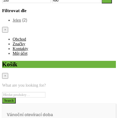
Filtr
cena
cena
Filtrovat dle
Jelen
(2)
×
Obchod
Značky
Kontakty
Můj účet
Košík
×
What are you looking for?
Vánoční otevírací doba