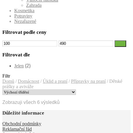
Zahrada
Kosmetika
Potraviny
Nezařazené
Filtrovat podle ceny
Minimální
Maximální
Filtr
cena
cena
Filtrovat dle
Jelen
(2)
Filtr
Domů
/
Domácnost
/
Úklid a praní
/
Přípravky na praní
/
Dětské
prášky a aviváže
Zobrazuji všech 6 výsledků
Důležité informace
Obchodní podmínky
Reklamační řád