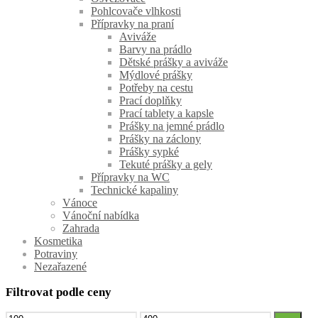
Pohlcovače vlhkosti
Přípravky na praní
Aviváže
Barvy na prádlo
Dětské prášky a aviváže
Mýdlové prášky
Potřeby na cestu
Prací doplňky
Prací tablety a kapsle
Prášky na jemné prádlo
Prášky na záclony
Prášky sypké
Tekuté prášky a gely
Přípravky na WC
Technické kapaliny
Vánoce
Vánoční nabídka
Zahrada
Kosmetika
Potraviny
Nezařazené
Filtrovat podle ceny
Minimální
Maximální