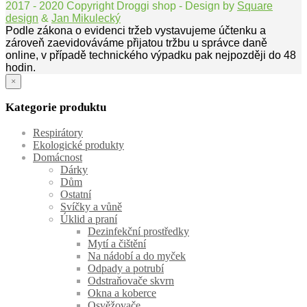
2017 - 2020 Copyright Droggi shop - Design by
Square
design
&
Jan Mikulecký
Podle zákona o evidenci tržeb vystavujeme účtenku a
zároveň zaevidováváme přijatou tržbu u správce daně
online, v případě technického výpadku pak nejpozději do 48
hodin.
×
Kategorie produktu
Respirátory
Ekologické produkty
Domácnost
Dárky
Dům
Ostatní
Svíčky a vůně
Úklid a praní
Dezinfekční prostředky
Mytí a čištění
Na nádobí a do myček
Odpady a potrubí
Odstraňovače skvrn
Okna a koberce
Osvěžovače