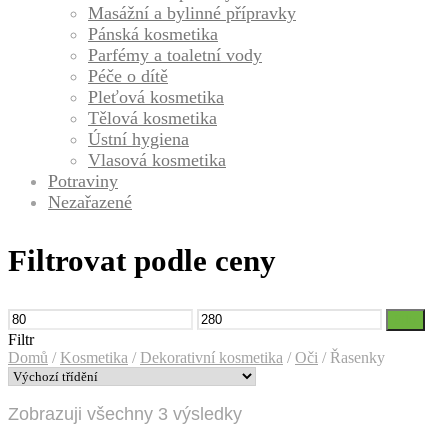
Masážní a bylinné přípravky
Pánská kosmetika
Parfémy a toaletní vody
Péče o dítě
Pleťová kosmetika
Tělová kosmetika
Ústní hygiena
Vlasová kosmetika
Potraviny
Nezařazené
Filtrovat podle ceny
Minimální
Maximální
Filtr
cena
cena
Filtr
Domů
/
Kosmetika
/
Dekorativní kosmetika
/
Oči
/
Řasenky
Zobrazuji všechny 3 výsledky