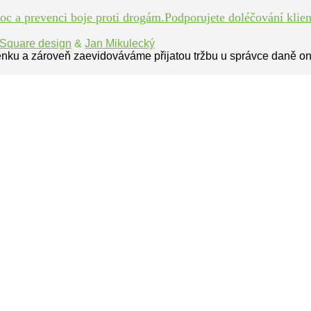
 a prevenci boje proti drogám.Podporujete doléčování klient
Square design
&
Jan Mikulecký
enku a zároveň zaevidováváme přijatou tržbu u správce daně on