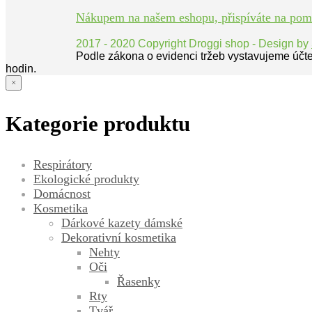
Nákupem na našem eshopu, přispíváte na pomoc
2017 - 2020 Copyright Droggi shop - Design by
Podle zákona o evidenci tržeb vystavujeme účt
hodin.
×
Kategorie produktu
Respirátory
Ekologické produkty
Domácnost
Kosmetika
Dárkové kazety dámské
Dekorativní kosmetika
Nehty
Oči
Řasenky
Rty
Tvář