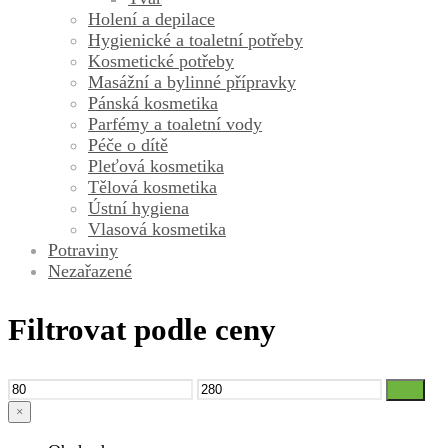
Holení a depilace
Hygienické a toaletní potřeby
Kosmetické potřeby
Masážní a bylinné přípravky
Pánská kosmetika
Parfémy a toaletní vody
Péče o dítě
Pleťová kosmetika
Tělová kosmetika
Ústní hygiena
Vlasová kosmetika
Potraviny
Nezařazené
Filtrovat podle ceny
Minimální
Maximální
Filtr
cena
cena
×