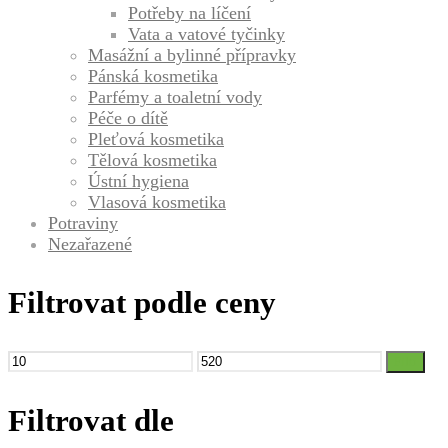
Potřeby na líčení
Vata a vatové tyčinky
Masážní a bylinné přípravky
Pánská kosmetika
Parfémy a toaletní vody
Péče o dítě
Pleťová kosmetika
Tělová kosmetika
Ústní hygiena
Vlasová kosmetika
Potraviny
Nezařazené
Filtrovat podle ceny
Minimální
Maximální
Filtr
cena
cena
Filtrovat dle