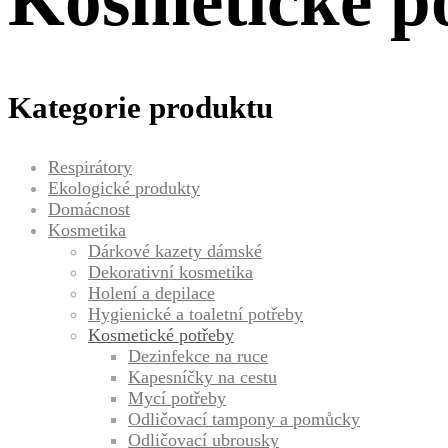
Kosmetické p
Kategorie produktu
Respirátory
Ekologické produkty
Domácnost
Kosmetika
Dárkové kazety dámské
Dekorativní kosmetika
Holení a depilace
Hygienické a toaletní potřeby
Kosmetické potřeby
Dezinfekce na ruce
Kapesníčky na cestu
Mycí potřeby
Odličovací tampony a pomůcky
Odličovací ubrousky