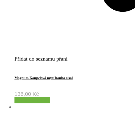
Přidat do seznamu přání
Magnum Koupelová mycí houba sisal
136,00
Kč
Přidat do košíku