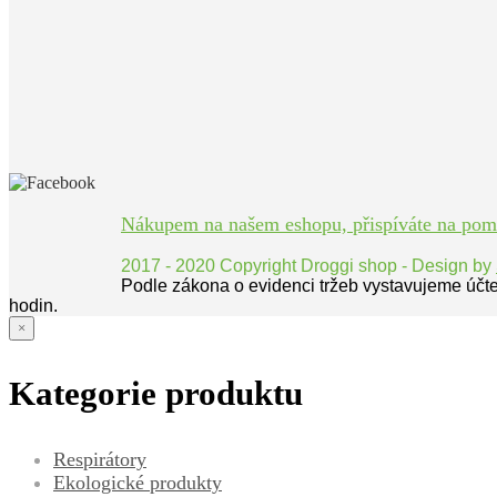
Nákupem na našem eshopu, přispíváte na pomoc
2017 - 2020 Copyright Droggi shop - Design by
Podle zákona o evidenci tržeb vystavujeme účt
hodin.
×
Kategorie produktu
Respirátory
Ekologické produkty