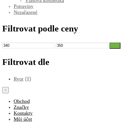
Vlasová kosmetika
Potraviny
Nezařazené
Filtrovat podle ceny
Minimální
Maximální
Filtr
cena
cena
Filtrovat dle
Ryor
(1)
×
Obchod
Značky
Kontakty
Můj účet