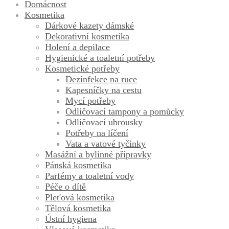
Domácnost
Kosmetika
Dárkové kazety dámské
Dekorativní kosmetika
Holení a depilace
Hygienické a toaletní potřeby
Kosmetické potřeby
Dezinfekce na ruce
Kapesníčky na cestu
Mycí potřeby
Odličovací tampony a pomůcky
Odličovací ubrousky
Potřeby na líčení
Vata a vatové tyčinky
Masážní a bylinné přípravky
Pánská kosmetika
Parfémy a toaletní vody
Péče o dítě
Pleťová kosmetika
Tělová kosmetika
Ústní hygiena