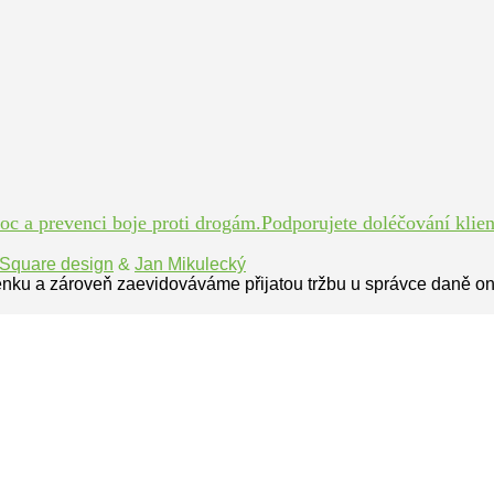
 a prevenci boje proti drogám.Podporujete doléčování klient
Square design
&
Jan Mikulecký
enku a zároveň zaevidováváme přijatou tržbu u správce daně on