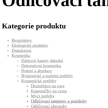
Odličovací t
Kategorie produktu
Respirátory
Ekologické produkty
Domácnost
Kosmetika
Dárkové kazety dámské
Dekorativní kosmetika
Holení a depilace
Hygienické a toaletní potřeby
Kosmetické potřeby
Dezinfekce na ruce
Kapesníčky na cestu
Mycí potřeby
Odličovací tampony a pomůcky
Odličovací ubrousky