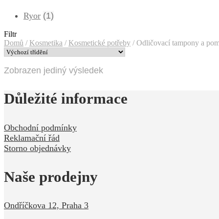
Ryor
(1)
Filtr
Domů
/
Kosmetika
/
Kosmetické potřeby
/
Odličovací tampony a po
Zobrazen jediný výsledek
Důležité informace
Obchodní podmínky
Reklamační řád
Storno objednávky
Naše prodejny
Ondříčkova 12, Praha 3