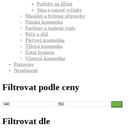
Potřeby na líčení
Vata a vatové tyčinky
Masážní a bylinné přípravky
Pánská kosmetika
Parfémy a toaletní vody
Péče o dítě
Pleťová kosmetika
Tělová kosmetika
Ústní hygiena
Vlasová kosmetika
Potraviny
Nezařazené
Filtrovat podle ceny
Minimální
Maximální
Filtr
cena
cena
Filtrovat dle