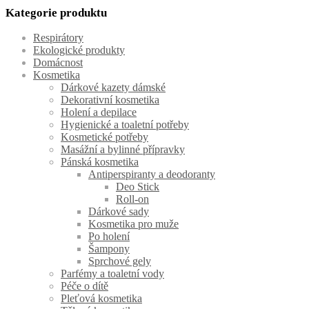
Kategorie produktu
Respirátory
Ekologické produkty
Domácnost
Kosmetika
Dárkové kazety dámské
Dekorativní kosmetika
Holení a depilace
Hygienické a toaletní potřeby
Kosmetické potřeby
Masážní a bylinné přípravky
Pánská kosmetika
Antiperspiranty a deodoranty
Deo Stick
Roll-on
Dárkové sady
Kosmetika pro muže
Po holení
Šampony
Sprchové gely
Parfémy a toaletní vody
Péče o dítě
Pleťová kosmetika