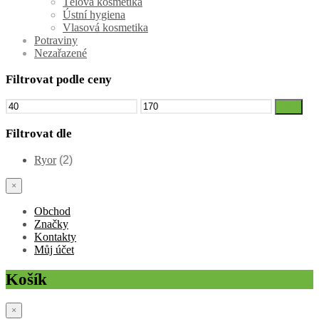
Tělová kosmetika
Ústní hygiena
Vlasová kosmetika
Potraviny
Nezařazené
Filtrovat podle ceny
Minimální
Maximální
Filtr
cena
cena
Filtrovat dle
Ryor
(2)
×
Obchod
Značky
Kontakty
Můj účet
Košík
×