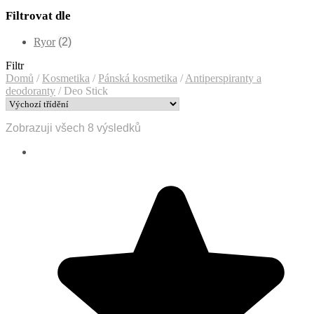
Filtrovat dle
Ryor
(2)
Filtr
Domů
/
Kosmetika
/
Pánská kosmetika
/
Antiperspiranty a
deodoranty
/
Deo Stick
Zobrazuji všech 8 výsledků