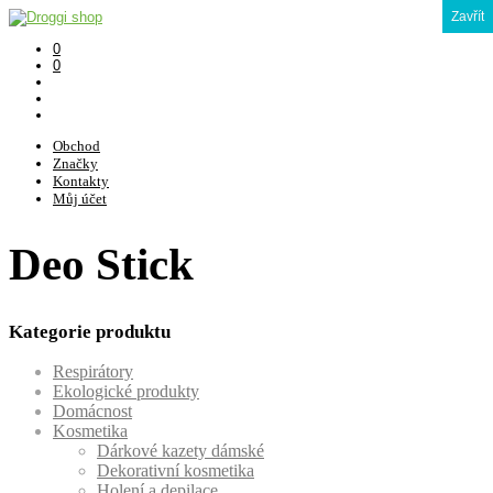
Zavřít
0
0
Obchod
Značky
Kontakty
Můj účet
Deo Stick
Kategorie produktu
Respirátory
Ekologické produkty
Domácnost
Kosmetika
Dárkové kazety dámské
Dekorativní kosmetika
Holení a depilace