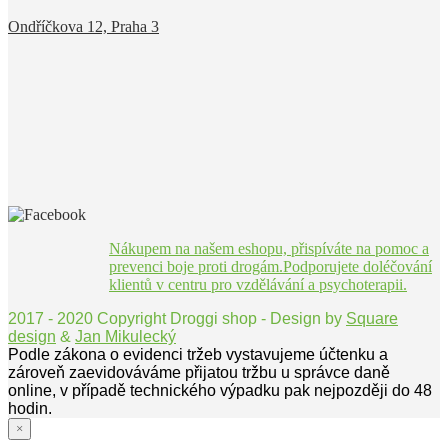
Ondříčkova 12, Praha 3
Nákupem na našem eshopu, přispíváte na pomoc a
prevenci boje proti drogám.Podporujete doléčování
klientů v centru pro vzdělávání a psychoterapii.
2017 - 2020 Copyright Droggi shop - Design by
Square
design
&
Jan Mikulecký
Podle zákona o evidenci tržeb vystavujeme účtenku a
zároveň zaevidováváme přijatou tržbu u správce daně
online, v případě technického výpadku pak nejpozději do 48
hodin.
×