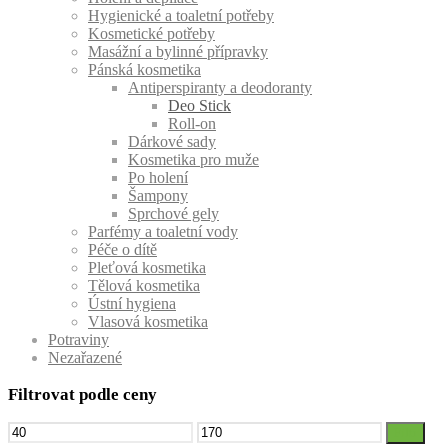
Hygienické a toaletní potřeby
Kosmetické potřeby
Masážní a bylinné přípravky
Pánská kosmetika
Antiperspiranty a deodoranty
Deo Stick
Roll-on
Dárkové sady
Kosmetika pro muže
Po holení
Šampony
Sprchové gely
Parfémy a toaletní vody
Péče o dítě
Pleťová kosmetika
Tělová kosmetika
Ústní hygiena
Vlasová kosmetika
Potraviny
Nezařazené
Filtrovat podle ceny
Minimální
Maximální
Filtr
cena
cena