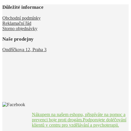
Důležité informace
Obchodní podmínky
Reklamační řád
Storno objednávky
Naše prodejny
Ondříčkova 12, Praha 3
Nákupem na našem eshopu, přispíváte na pomoc a
prevenci boje proti drogám.Podporujete doléčování
klientů v centru pro vzdělávání a psychoterapii.