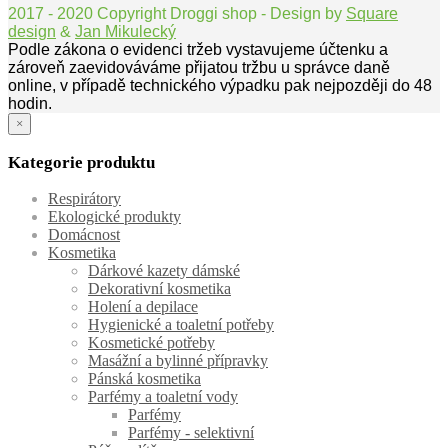
2017 - 2020 Copyright Droggi shop - Design by
Square
design
&
Jan Mikulecký
Podle zákona o evidenci tržeb vystavujeme účtenku a
zároveň zaevidováváme přijatou tržbu u správce daně
online, v případě technického výpadku pak nejpozději do 48
hodin.
×
Kategorie produktu
Respirátory
Ekologické produkty
Domácnost
Kosmetika
Dárkové kazety dámské
Dekorativní kosmetika
Holení a depilace
Hygienické a toaletní potřeby
Kosmetické potřeby
Masážní a bylinné přípravky
Pánská kosmetika
Parfémy a toaletní vody
Parfémy
Parfémy - selektivní