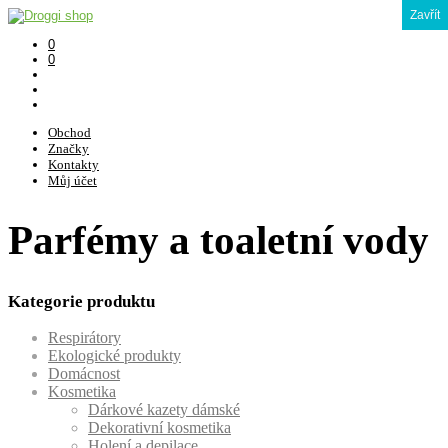
Zavřít
0
0
Obchod
Značky
Kontakty
Můj účet
Parfémy a toaletní vody
Kategorie produktu
Respirátory
Ekologické produkty
Domácnost
Kosmetika
Dárkové kazety dámské
Dekorativní kosmetika
Holení a depilace