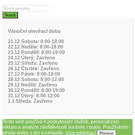
Vánoční otevírací doba
21.12 Sobota: 8:00-18:00
22.12 Neděle: 8:00-18:00
23.12 Pondělí: 8:00-19:00
24.12 Úterý: Zavřeno
25.12 Středa: Zavřeno
26.12 Čtvrtek: Zavřeno
27.12 Pátek: 8:00-19:00
28.12 Sobota: 8:00-12:00
29.12 Nedělí: Zavřeno
30.12 Pondělí: 8:00-19:00
31.12 Úterý: 8:00-12:00
1.1 Středa: Zavřeno
Tento web používá k poskytování služeb, personalizaci
reklam a analýze návštěvnosti soubory cookie. Používáním
tohoto webu s tím souhlasíte.
Více informací
Přijmout