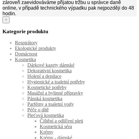
zároveň zaevidováváme přijatou tržbu u správce daně
online, v případě technického výpadku pak nejpozději do 48
hodin.
×
Kategorie produktu
Respirátory
Ekologické produkty
Domácnost
Kosmetika
Dárkové kazety dámské
Dekorativní kosmetika
Holení a depilace
Hygienické a toaletní potřeby
Kosmetické potřeby
Masážní a bylinné přípravky
Pánská kosmetika
Parfémy a toaletní vody
Péče o dítě
Pleťová kosmetika
Čištění a odlíčení pleti
Kosmetická séra
Krémy
Krémy - dámské