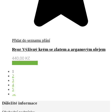
Přidat do seznamu přání
Ryor Výživný krém se zlatem a arganovým olejem
440,00
Kč
Přidat do košíku
1
2
3
4
5
→
Důležité informace