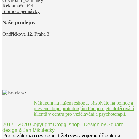
Obchodní podmínky
Reklamační řád
Storno objednávky
Naše prodejny
Ondříčkova 12, Praha 3
Nákupem na našem eshopu, přispíváte na pomoc a
prevenci boje proti drogám.Podporujete doléčování
klientů v centru pro vzdělávání a psychoterapii.
2017 - 2020 Copyright Droggi shop - Design by
Square
design
&
Jan Mikulecký
Podle zákona o evidenci tržeb vystavujeme účtenku a