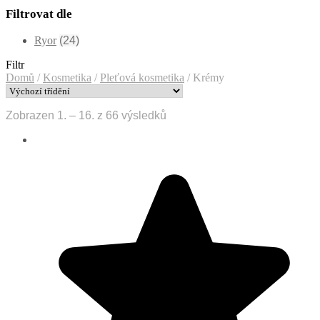
Filtrovat dle
Ryor
(24)
Filtr
Domů
/
Kosmetika
/
Pleťová kosmetika
/
Krémy
Zobrazen 1. – 16. z 66 výsledků