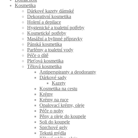
Kosmetika
Dárkové kazety dámské
Dekorativní kosmetika
Holení a depilace
Hygienické a toaletní potřeby
Kosmetické potřeby
Masážní a bylinné přípravky
Pánská kosmetika
Parfémy a toaletní vody
Péče o dítě
Pleťová kosmetika
Tělová kosmetika
Antiperspiranty a deodoranty
Dárkové sady
Kazety
Kosmetika na cestu
Krémy
Krémy na ruce
Opalovací krémy, oleje
Péče o nohy
Pěny a oleje do koupele
Soli do koupele
Sprchové gely
Tekutá mýdla