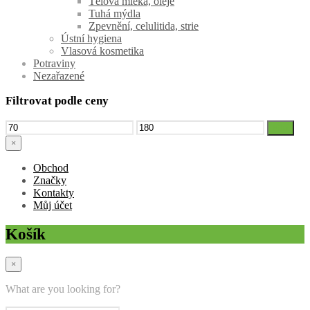
Tělová mléka, oleje
Tuhá mýdla
Zpevnění, celulitida, strie
Ústní hygiena
Vlasová kosmetika
Potraviny
Nezařazené
Filtrovat podle ceny
Minimální
Maximální
Filtr
cena
cena
×
Obchod
Značky
Kontakty
Můj účet
Košík
×
What are you looking for?