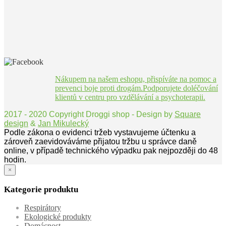
Nákupem na našem eshopu, přispíváte na pomoc a
prevenci boje proti drogám.Podporujete doléčování
klientů v centru pro vzdělávání a psychoterapii.
2017 - 2020 Copyright Droggi shop - Design by
Square
design
&
Jan Mikulecký
Podle zákona o evidenci tržeb vystavujeme účtenku a
zároveň zaevidováváme přijatou tržbu u správce daně
online, v případě technického výpadku pak nejpozději do 48
hodin.
×
Kategorie produktu
Respirátory
Ekologické produkty
Domácnost