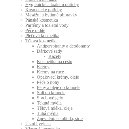
Hygienické a toaletní potřeby
Kosmetické potřeby
Masážní a bylinné přípravky
Pánská kosmetika
Parfémy a toaletní vody
Péče o dítě
Pleťová kosmetika
Tělová kosmetika
Antiperspiranty a deodoranty
Dárkové sady
Kazety
Kosmetika na cestu
Krémy
Krémy na ruce
Opalovací krémy, oleje
Péče o nohy
Pěny a oleje do koupele
Soli do koupele
Sprchové gely
Tekutá mýdla
Tělová mléka, oleje
Tuhá mýdla
Zpevnění, celulitida, strie
Ústní hygiena
Vlasová kosmetika