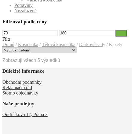
Potraviny
Nezařazené
Filtrovat podle ceny
Minimální
Maximální
Filtr
cena
cena
Filtr
Domů
/
Kosmetika
/
Tělová kosmetika
/
Dárkové sady
/
Kazety
Zobrazuji všech 5 výsledků
Důležité informace
Obchodní podmínky
Reklamační řád
Storno objednávky
Naše prodejny
Ondříčkova 12, Praha 3