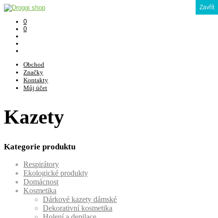
Zavřít
0
0
Obchod
Značky
Kontakty
Můj účet
Kazety
Kategorie produktu
Respirátory
Ekologické produkty
Domácnost
Kosmetika
Dárkové kazety dámské
Dekorativní kosmetika
Holení a depilace