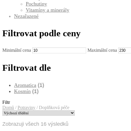
Pochutiny
Vitamíny a minerály
Nezařazené
Filtrovat podle ceny
Minimální cena
Maximální cena
Filtrovat dle
Aromatica
(1)
Kosmín
(1)
Filtr
Domů
/
Potraviny
/
Doplňková péče
Zobrazuji všech 16 výsledků