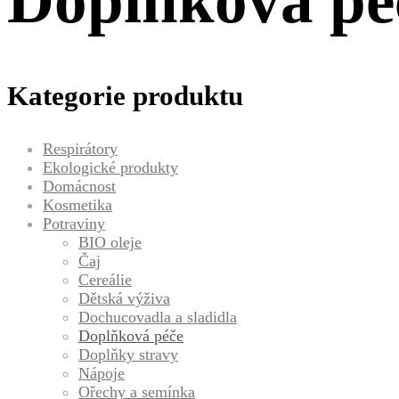
Doplňková pé
Kategorie produktu
Respirátory
Ekologické produkty
Domácnost
Kosmetika
Potraviny
BIO oleje
Čaj
Cereálie
Dětská výživa
Dochucovadla a sladidla
Doplňková péče
Doplňky stravy
Nápoje
Ořechy a semínka