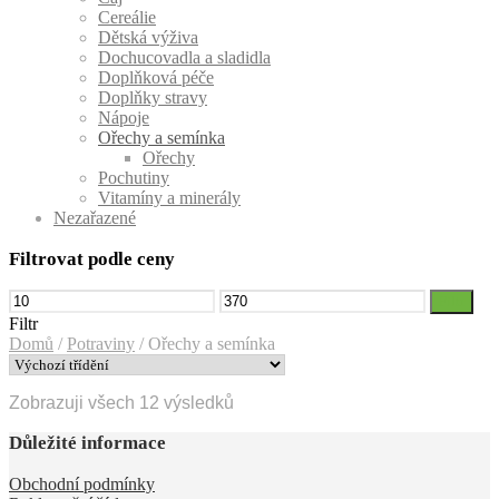
Cereálie
Dětská výživa
Dochucovadla a sladidla
Doplňková péče
Doplňky stravy
Nápoje
Ořechy a semínka
Ořechy
Pochutiny
Vitamíny a minerály
Nezařazené
Filtrovat podle ceny
Minimální
Maximální
Filtr
cena
cena
Filtr
Domů
/
Potraviny
/
Ořechy a semínka
Zobrazuji všech 12 výsledků
Důležité informace
Obchodní podmínky