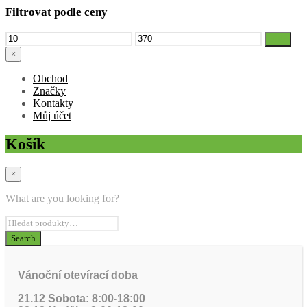
Filtrovat podle ceny
Minimální
Maximální
Filtr
cena
cena
×
Obchod
Značky
Kontakty
Můj účet
Košík
×
What are you looking for?
Vánoční otevírací doba
21.12 Sobota: 8:00-18:00