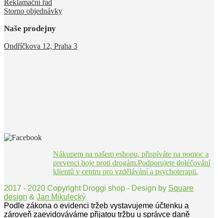
Reklamační řád
Storno objednávky
Naše prodejny
Ondříčkova 12, Praha 3
Nákupem na našem eshopu, přispíváte na pomoc a
prevenci boje proti drogám.Podporujete doléčování
klientů v centru pro vzdělávání a psychoterapii.
2017 - 2020 Copyright Droggi shop - Design by
Square
design
&
Jan Mikulecký
Podle zákona o evidenci tržeb vystavujeme účtenku a
zároveň zaevidováváme přijatou tržbu u správce daně