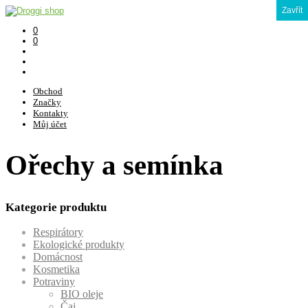
Zavřít
0
0
Obchod
Značky
Kontakty
Můj účet
Ořechy a semínka
Kategorie produktu
Respirátory
Ekologické produkty
Domácnost
Kosmetika
Potraviny
BIO oleje
Čaj