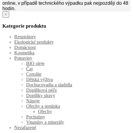
online, v případě technického výpadku pak nejpozději do 48
hodin.
×
Kategorie produktu
Respirátory
Ekologické produkty
Domácnost
Kosmetika
Potraviny
BIO oleje
Čaj
Cereálie
Dětská výživa
Dochucovadla a sladidla
Doplňková péče
Doplňky stravy
Nápoje
Ořechy a semínka
Ořechy
Pochutiny
Vitamíny a minerály
Nezařazené