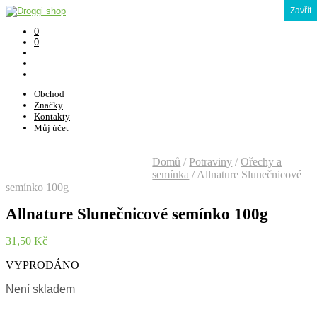
Zavřít
0
0
Obchod
Značky
Kontakty
Můj účet
Domů
/
Potraviny
/
Ořechy a
semínka
/
Allnature Slunečnicové
semínko 100g
Allnature Slunečnicové semínko 100g
31,50
Kč
VYPRODÁNO
Není skladem