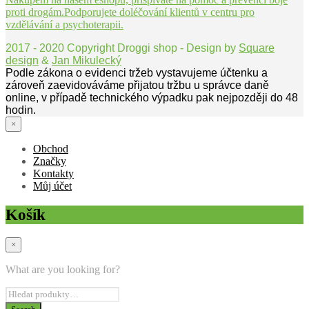
proti drogám.Podporujete doléčování klientů v centru pro
vzdělávání a psychoterapii.
2017 - 2020 Copyright Droggi shop - Design by
Square
design
&
Jan Mikulecký
Podle zákona o evidenci tržeb vystavujeme účtenku a
zároveň zaevidováváme přijatou tržbu u správce daně
online, v případě technického výpadku pak nejpozději do 48
hodin.
×
Obchod
Značky
Kontakty
Můj účet
Košík
×
What are you looking for?