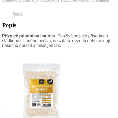
Katalogové číslo:
8594182003451
Kategorie:
Ořechy a semínka
Popis
Popis
Příznivě působí na imunitu.
Používá se jako přísada do
sladkého i slaného pečiva, do salátů, dezertů nebo se dají
nasucho opražit a mlsat jen tak.