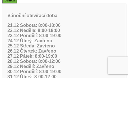
Vánoční otevírací doba
21.12 Sobota: 8:00-18:00
22.12 Neděle: 8:00-18:00
23.12 Pondělí: 8:00-19:00
24.12 Úterý: Zavřeno
25.12 Středa: Zavřeno
26.12 Čtvrtek: Zavřeno
27.12 Pátek: 8:00-19:00
28.12 Sobota: 8:00-12:00
29.12 Nedělí: Zavřeno
30.12 Pondělí: 8:00-19:00
31.12 Úterý: 8:00-12:00
1.1 Středa: Zavřeno
Tento web používá k poskytování služeb, personalizaci
reklam a analýze návštěvnosti soubory cookie. Používáním
tohoto webu s tím souhlasíte.
Více informací
Přijmout
The cookie settings on this website are set to "allow cookies"
to give you the best browsing experience possible. If you