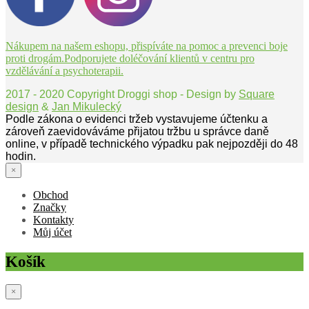
Nákupem na našem eshopu, přispíváte na pomoc a prevenci boje
proti drogám.Podporujete doléčování klientů v centru pro
vzdělávání a psychoterapii.
2017 - 2020 Copyright Droggi shop - Design by
Square
design
&
Jan Mikulecký
Podle zákona o evidenci tržeb vystavujeme účtenku a
zároveň zaevidováváme přijatou tržbu u správce daně
online, v případě technického výpadku pak nejpozději do 48
hodin.
×
Obchod
Značky
Kontakty
Můj účet
Košík
×