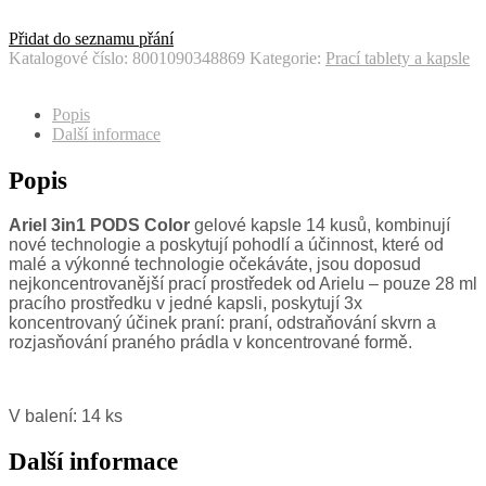
Přidat do seznamu přání
Katalogové číslo:
8001090348869
Kategorie:
Prací tablety a kapsle
Popis
Další informace
Popis
Ariel 3in1 PODS Color
gelové kapsle 14
kusů, kombinují
nové technologie
a
poskytují pohodlí
a
účinnost, které
od
malé
a
výkonné technologie očekáváte, jsou doposud
nejkoncentrovanější prací prostředek
od
Arielu – pouze
28
ml
pracího prostředku
v
jedné kapsli, poskytují
3x
koncentrovaný účinek praní: praní, odstraňování skvrn
a
rozjasňování praného prádla
v
koncentrované formě.
V balení: 14 ks
Další informace