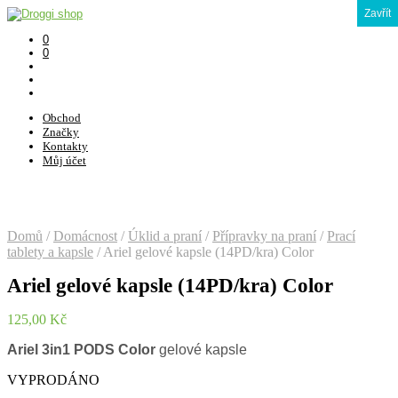
Zavřít
0
0
Obchod
Značky
Kontakty
Můj účet
Domů
/
Domácnost
/
Úklid a praní
/
Přípravky na praní
/
Prací
tablety a kapsle
/
Ariel gelové kapsle (14PD/kra) Color
Ariel gelové kapsle (14PD/kra) Color
125,00
Kč
Ariel 3in1 PODS Color
gelové kapsle
VYPRODÁNO