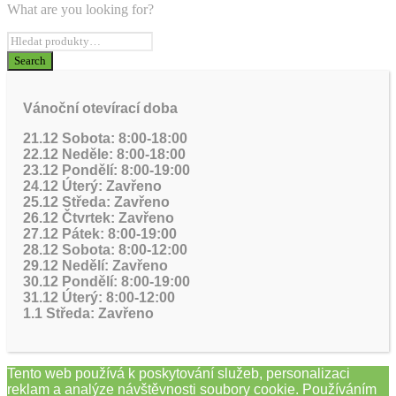
What are you looking for?
Vánoční otevírací doba
21.12 Sobota: 8:00-18:00
22.12 Neděle: 8:00-18:00
23.12 Pondělí: 8:00-19:00
24.12 Úterý: Zavřeno
25.12 Středa: Zavřeno
26.12 Čtvrtek: Zavřeno
27.12 Pátek: 8:00-19:00
28.12 Sobota: 8:00-12:00
29.12 Nedělí: Zavřeno
30.12 Pondělí: 8:00-19:00
31.12 Úterý: 8:00-12:00
1.1 Středa: Zavřeno
Tento web používá k poskytování služeb, personalizaci
reklam a analýze návštěvnosti soubory cookie. Používáním