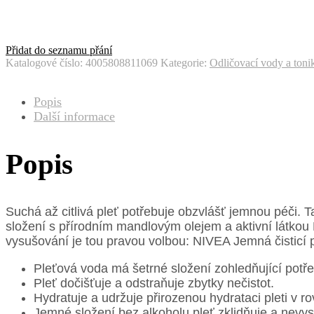
Přidat do seznamu přání
Katalogové číslo:
4005808811069
Kategorie:
Odličovací vody a toni
Popis
Další informace
Popis
Suchá až citlivá pleť potřebuje obzvlášť jemnou péči. T
složení s přírodním mandlovým olejem a aktivní látkou H
vysušování je tou pravou volbou: NIVEA Jemná čisticí 
Pleťová voda má šetrné složení zohledňující potřeby
Pleť dočišťuje a odstraňuje zbytky nečistot.
Hydratuje a udržuje přirozenou hydrataci pleti v r
Jemné složení bez alkoholu pleť zklidňuje a nevys