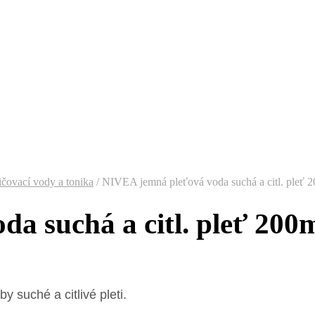
ičovací vody a tonika
/
NIVEA jemná pleťová voda suchá a citl. pleť 
a suchá a citl. pleť 200
 suché a citlivé pleti.