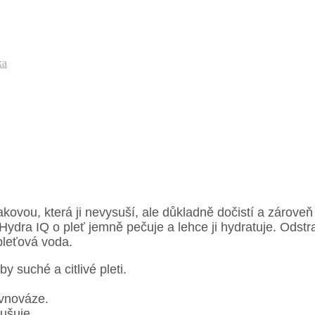
ka
akovou, která ji nevysuší, ale důkladně dočistí a zárove
ydra IQ o pleť jemně pečuje a lehce ji hydratuje. Odstran
pleťová voda.
 suché a citlivé pleti.
ovnováze.
ušuje.