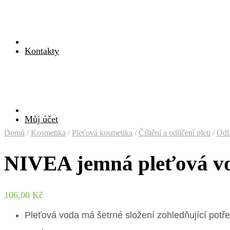
Kontakty
Můj účet
Domů
/
Kosmetika
/
Pleťová kosmetika
/
Čištění a odlíčení pleti
/
Odl
NIVEA jemná pleťová vod
106,00
Kč
Pleťová voda má šetrné složení zohledňující potřeby