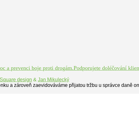
 a prevenci boje proti drogám.Podporujete doléčování klient
Square design
&
Jan Mikulecký
enku a zároveň zaevidováváme přijatou tržbu u správce daně on