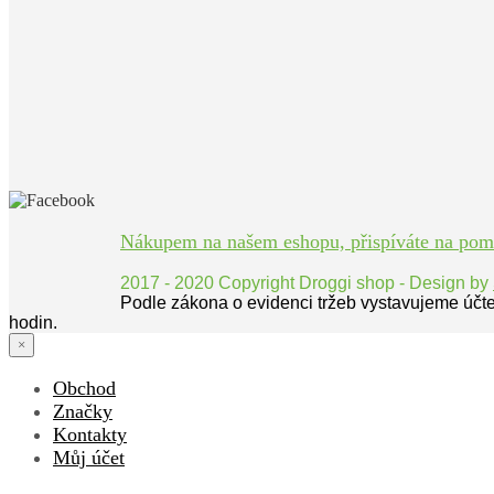
Nákupem na našem eshopu, přispíváte na pomoc
2017 - 2020 Copyright Droggi shop - Design by
Podle zákona o evidenci tržeb vystavujeme účt
hodin.
×
Obchod
Značky
Kontakty
Můj účet