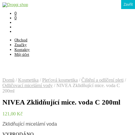
Zavřít
0
0
Obchod
Značky
Kontakty
Můj účet
Domů
/
Kosmetika
/
Pleťová kosmetika
/
Čištění a odlíčení pleti
/
Odličovací micelární vody
/
NIVEA Zklidňující mice. voda C
200ml
NIVEA Zklidňující mice. voda C 200ml
121,00
Kč
Zklidňující micelární voda
VYPRODÁNO