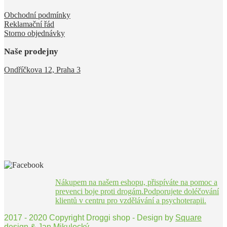
Obchodní podmínky
Reklamační řád
Storno objednávky
Naše prodejny
Ondříčkova 12, Praha 3
Nákupem na našem eshopu, přispíváte na pomoc a
prevenci boje proti drogám.Podporujete doléčování
klientů v centru pro vzdělávání a psychoterapii.
2017 - 2020 Copyright Droggi shop - Design by
Square
design
&
Jan Mikulecký