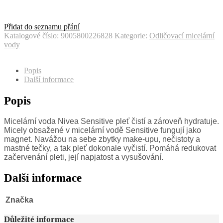
Přidat do seznamu přání
Katalogové číslo:
9005800226828
Kategorie:
Odličovací micelární
vody
Popis
Další informace
Popis
Micelární voda Nivea Sensitive pleť čistí a zároveň hydratuje.
Micely obsažené v micelární vodě Sensitive fungují jako
magnet. Navážou na sebe zbytky make-upu, nečistoty a
mastné tečky, a tak pleť dokonale vyčistí. Pomáhá redukovat
začervenání pleti, její napjatost a vysušování.
Další informace
Značka
Důležité informace