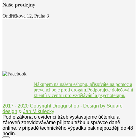
Naše prodejny
Ondříčkova 12, Praha 3
Nákupem na našem eshopu, přispíváte na pomoc a
prevenci boje proti drogám.Podporujete doléčování
klientů v centru pro vzdělávání a psychoterapii.
2017 - 2020 Copyright Droggi shop - Design by
Square
design
&
Jan Mikulecký
Podle zákona o evidenci tržeb vystavujeme účtenku a
zároveň zaevidováváme přijatou tržbu u správce daně
online, v případě technického výpadku pak nejpozději do 48
hodin.