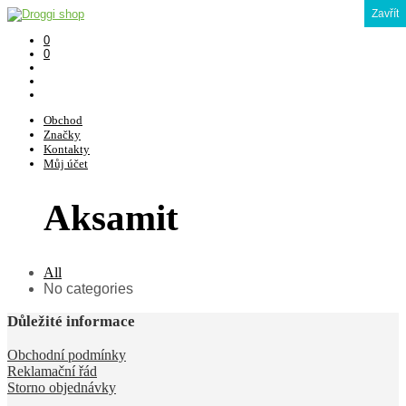
Zavřít
0
0
Obchod
Značky
Kontakty
Můj účet
Aksamit
All
No categories
Důležité informace
Obchodní podmínky
Reklamační řád
Storno objednávky