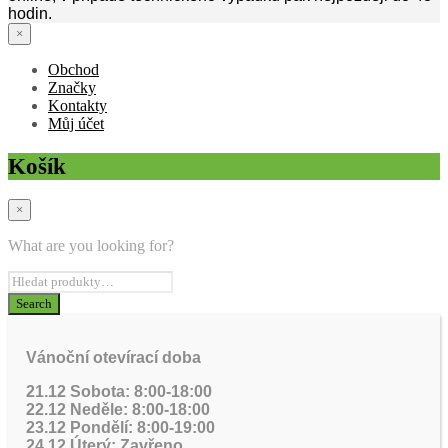
hodin.
×
Obchod
Značky
Kontakty
Můj účet
Košík
×
What are you looking for?
Vánoční otevírací doba
21.12 Sobota: 8:00-18:00
22.12 Neděle: 8:00-18:00
23.12 Pondělí: 8:00-19:00
24.12 Úterý: Zavřeno