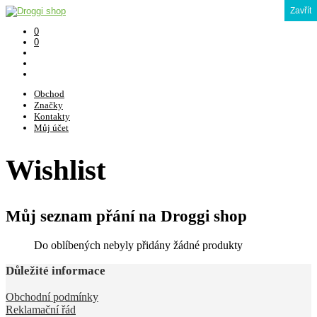
Zavřít
0
0
Obchod
Značky
Kontakty
Můj účet
Wishlist
Můj seznam přání na Droggi shop
Do oblíbených nebyly přidány žádné produkty
Důležité informace
Obchodní podmínky
Reklamační řád