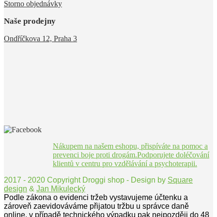
Storno objednávky
Naše prodejny
Ondříčkova 12, Praha 3
Nákupem na našem eshopu, přispíváte na pomoc a
prevenci boje proti drogám.Podporujete doléčování
klientů v centru pro vzdělávání a psychoterapii.
2017 - 2020 Copyright Droggi shop - Design by
Square
design
&
Jan Mikulecký
Podle zákona o evidenci tržeb vystavujeme účtenku a
zároveň zaevidováváme přijatou tržbu u správce daně
online, v případě technického výpadku pak nejpozději do 48