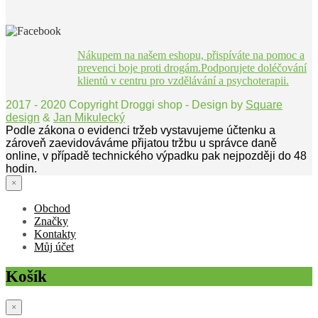
Nákupem na našem eshopu, přispíváte na pomoc a
prevenci boje proti drogám.Podporujete doléčování
klientů v centru pro vzdělávání a psychoterapii.
2017 - 2020 Copyright Droggi shop - Design by
Square
design
&
Jan Mikulecký
Podle zákona o evidenci tržeb vystavujeme účtenku a
zároveň zaevidováváme přijatou tržbu u správce daně
online, v případě technického výpadku pak nejpozději do 48
hodin.
×
Obchod
Značky
Kontakty
Můj účet
Košík
×