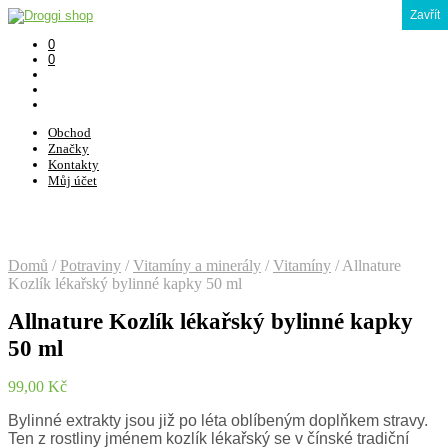
Zavřít
0
0
Obchod
Značky
Kontakty
Můj účet
Domů
/
Potraviny
/
Vitamíny a minerály
/
Vitamíny
/
Allnature
Kozlík lékařský bylinné kapky 50 ml
Allnature Kozlík lékařský bylinné kapky
50 ml
99,00
Kč
Bylinné extrakty jsou již po léta oblíbeným doplňkem stravy.
Ten z rostliny jménem kozlík lékařský se v čínské tradiční