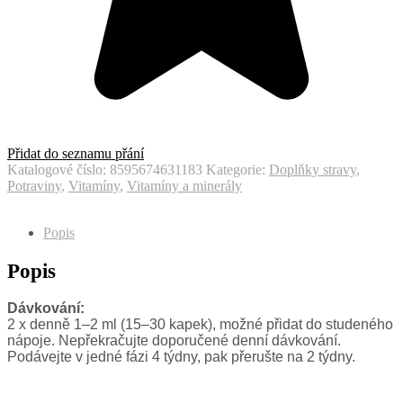
Přidat do seznamu přání
Katalogové číslo:
8595674631183
Kategorie:
Doplňky stravy
,
Potraviny
,
Vitamíny
,
Vitamíny a minerály
Popis
Popis
Dávkování:
2 x denně 1–2 ml (15–30 kapek), možné přidat do studeného
nápoje. Nepřekračujte doporučené denní dávkování.
Podávejte v jedné fázi 4 týdny, pak přerušte na 2 týdny.