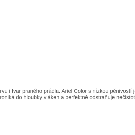
vu i tvar praného prádla. Ariel Color s nízkou pěnivostí
roniká do hloubky vláken a perfektně odstraňuje nečisto