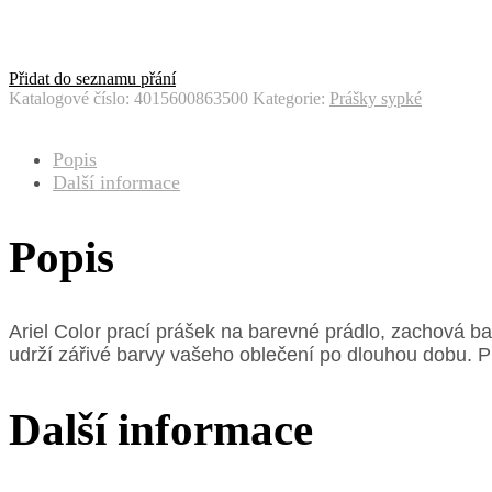
Přidat do seznamu přání
Katalogové číslo:
4015600863500
Kategorie:
Prášky sypké
Popis
Další informace
Popis
Ariel Color prací prášek na barevné prádlo, zachová bar
udrží zářivé barvy vašeho oblečení po dlouhou dobu. P
Další informace