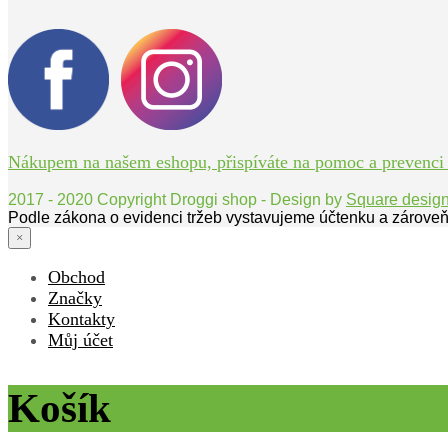
Nákupem na našem eshopu, přispíváte na pomoc a prevenci bo
2017 - 2020 Copyright Droggi shop - Design by
Square desig
Podle zákona o evidenci tržeb vystavujeme účtenku a zároveň
×
Obchod
Značky
Kontakty
Můj účet
Košík