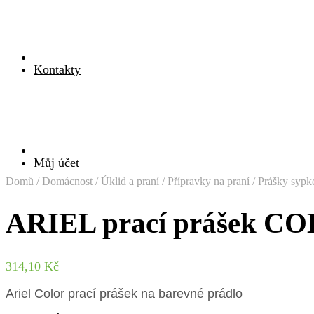
Kontakty
Můj účet
Domů
/
Domácnost
/
Úklid a praní
/
Přípravky na praní
/
Prášky sypk
ARIEL prací prášek 
314,10
Kč
Ariel Color prací prášek na barevné prádlo