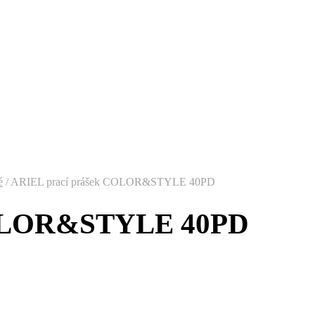
é
/
ARIEL prací prášek COLOR&STYLE 40PD
COLOR&STYLE 40PD