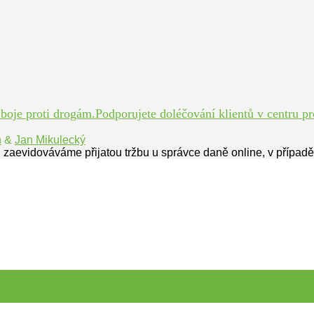
je proti drogám.Podporujete doléčování klientů v centru pro
n
&
Jan Mikulecký
 zaevidováváme přijatou tržbu u správce daně online, v případ