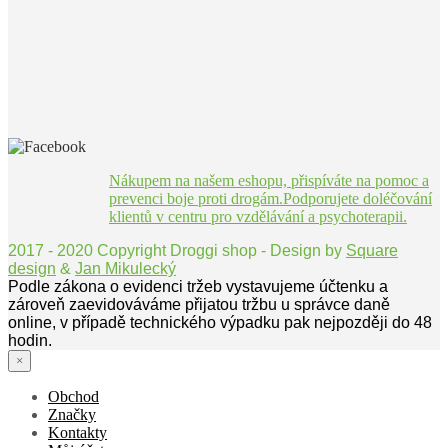
Nákupem na našem eshopu, přispíváte na pomoc a
prevenci boje proti drogám.Podporujete doléčování
klientů v centru pro vzdělávání a psychoterapii.
2017 - 2020 Copyright Droggi shop - Design by
Square
design
&
Jan Mikulecký
Podle zákona o evidenci tržeb vystavujeme účtenku a
zároveň zaevidováváme přijatou tržbu u správce daně
online, v případě technického výpadku pak nejpozději do 48
hodin.
×
Obchod
Značky
Kontakty