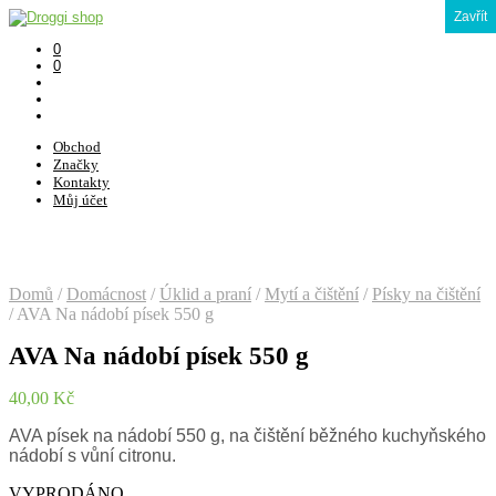
Zavřít
0
0
Obchod
Značky
Kontakty
Můj účet
Domů
/
Domácnost
/
Úklid a praní
/
Mytí a čištění
/
Písky na čištění
/
AVA Na nádobí písek 550 g
AVA Na nádobí písek 550 g
40,00
Kč
AVA písek na nádobí 550 g, na čištění běžného kuchyňského
nádobí s vůní citronu.
VYPRODÁNO