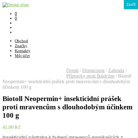
Zavřít
0
0
Obchod
Značky
Kontakty
Můj účet
Domů
/
Domácnost
/
Zahrada
/
Přípravky proti škůdcům
/
Biotoll
Neopermin+ insekticidní prášek proti mravencům s dlouhodobým
účinkem 100 g
Biotoll Neopermin+ insekticidní prášek
proti mravencům s dlouhodobým účinkem
100 g
41,00
Kč
Insekticidní nástraha k hubení mravenců pronikajících z