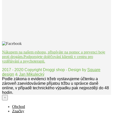
Nákupem na našem eshopu, přispíváte na pomoc a prevenci boje
proti drogám.Podporujete doléčování klientů v centru pro
vzdělávání a psychoterapii.
2017 - 2020 Copyright Droggi shop - Design by
Square
design
&
Jan Mikulecký
Podle zákona o evidenci tržeb vystavujeme účtenku a
zároveň zaevidováváme přijatou tržbu u správce daně
online, v případě technického výpadku pak nejpozději do 48
hodin.
×
Obchod
Značky