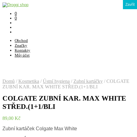
Zavřít
0
0
Obchod
Značky
Kontakty
Můj účet
Domů
/
Kosmetika
/
Ústní hygiena
/
Zubní kartáčky
/
COLGATE
ZUBNÍ KAR. MAX WHITE STŘED.(1+1/BLI
COLGATE ZUBNÍ KAR. MAX WHITE
STŘED.(1+1/BLI
89,00
Kč
Zubní kartáček Colgate Max White