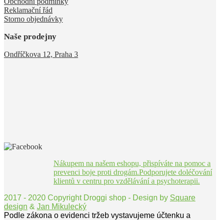
Obchodní podmínky
Reklamační řád
Storno objednávky
Naše prodejny
Ondříčkova 12, Praha 3
Nákupem na našem eshopu, přispíváte na pomoc a
prevenci boje proti drogám.Podporujete doléčování
klientů v centru pro vzdělávání a psychoterapii.
2017 - 2020 Copyright Droggi shop - Design by
Square
design
&
Jan Mikulecký
Podle zákona o evidenci tržeb vystavujeme účtenku a