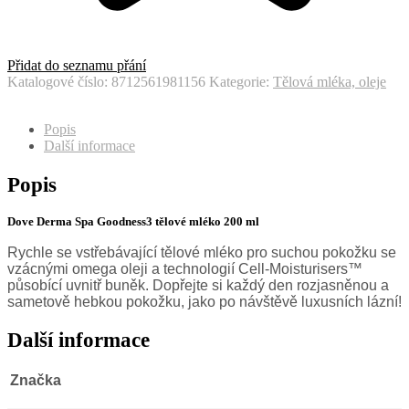
Přidat do seznamu přání
Katalogové číslo:
8712561981156
Kategorie:
Tělová mléka, oleje
Popis
Další informace
Popis
Dove Derma Spa Goodness3 tělové mléko
200 ml
Rychle se vstřebávající tělové mléko pro suchou pokožku se
vzácnými omega oleji a technologií Cell-Moisturisers™
působící uvnitř buněk. Dopřejte si každý den rozjasněnou a
sametově hebkou pokožku, jako po návštěvě luxusních lázní!
Další informace
Značka