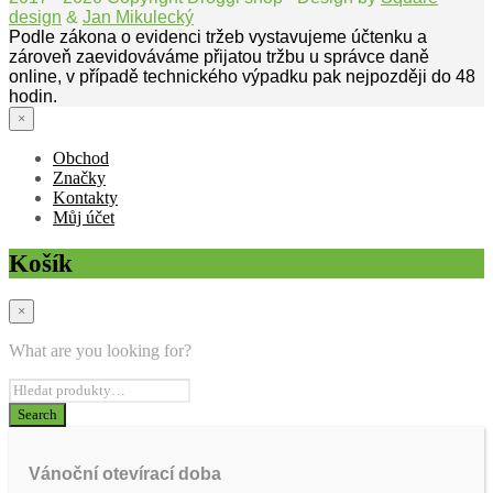
design
&
Jan Mikulecký
Podle zákona o evidenci tržeb vystavujeme účtenku a
zároveň zaevidováváme přijatou tržbu u správce daně
online, v případě technického výpadku pak nejpozději do 48
hodin.
×
Obchod
Značky
Kontakty
Můj účet
Košík
×
What are you looking for?
Vánoční otevírací doba