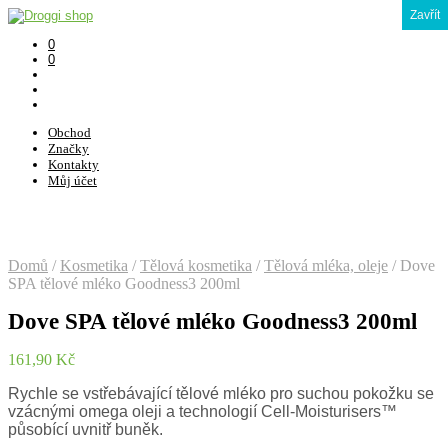
Zavřít
0
0
Obchod
Značky
Kontakty
Můj účet
Domů
/
Kosmetika
/
Tělová kosmetika
/
Tělová mléka, oleje
/
Dove
SPA tělové mléko Goodness3 200ml
Dove SPA tělové mléko Goodness3 200ml
161,90
Kč
Rychle se vstřebávající tělové mléko pro suchou pokožku se
vzácnými omega oleji a technologií Cell-Moisturisers™
působící uvnitř buněk.