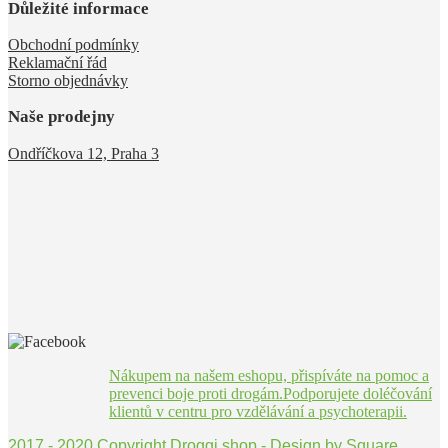
Důležité informace
Obchodní podmínky
Reklamační řád
Storno objednávky
Naše prodejny
Ondříčkova 12, Praha 3
Nákupem na našem eshopu, přispíváte na pomoc a
prevenci boje proti drogám.Podporujete doléčování
klientů v centru pro vzdělávání a psychoterapii.
2017 - 2020 Copyright Droggi shop - Design by
Square