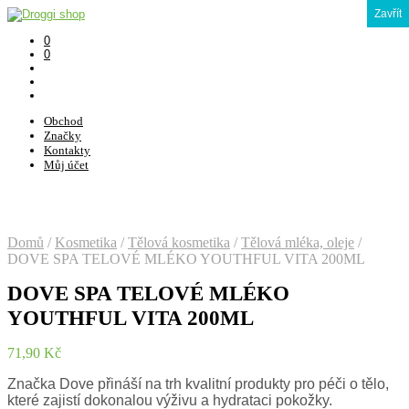
Zavřít
0
0
Obchod
Značky
Kontakty
Můj účet
Domů
/
Kosmetika
/
Tělová kosmetika
/
Tělová mléka, oleje
/
DOVE SPA TELOVÉ MLÉKO YOUTHFUL VITA 200ML
DOVE SPA TELOVÉ MLÉKO
YOUTHFUL VITA 200ML
71,90
Kč
Značka Dove přináší na trh kvalitní produkty pro péči o tělo,
které zajistí dokonalou výživu a hydrataci pokožky.