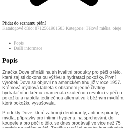
Přidat do seznamu přání
Katalogové číslo:
8712561981583
Kategorie:
Tělová mléka, oleje
Popis
Další informace
Popis
Značka Dove přináší na trh kvalitní produkty pro péči o tělo,
které zajistí dokonalou výživu a hydrataci pokožky. První
výrobek Dove se objevil na americkém trhu již v roce 1957.
Krémová mýdlová tableta s obsahem jedné čtvrtiny
hydratačního krému znamenala skutečnou revoluci v péči o
pokožku a nabídla jedinečnou alternativu k běžným mýdlům,
která pokožku vysušovala.
Produkty Dove, které zahrnují deodoranty, antiperspiranty,
mýdla, přípravky pro intimní hygienu, na sprchování, do
koupele a pro péči o tělo, se dnes prodávají ve více než 75