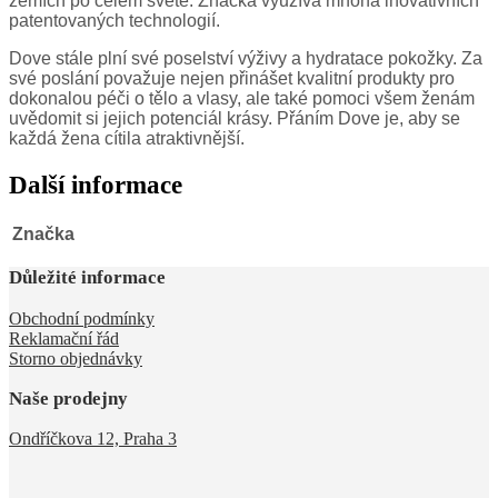
zemích po celém světě. Značka využívá mnoha inovativních
patentovaných technologií.
Dove stále plní své poselství výživy a hydratace pokožky. Za
své poslání považuje nejen přinášet kvalitní produkty pro
dokonalou péči o tělo a vlasy, ale také pomoci všem ženám
uvědomit si jejich potenciál krásy. Přáním Dove je, aby se
každá žena cítila atraktivnější.
Další informace
Značka
Důležité informace
Obchodní podmínky
Reklamační řád
Storno objednávky
Naše prodejny
Ondříčkova 12, Praha 3