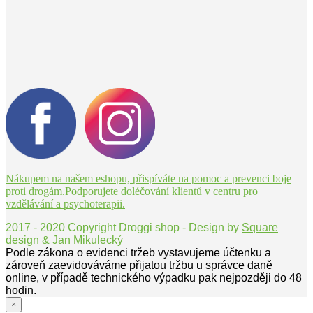
Nákupem na našem eshopu, přispíváte na pomoc a prevenci boje
proti drogám.Podporujete doléčování klientů v centru pro
vzdělávání a psychoterapii.
2017 - 2020 Copyright Droggi shop - Design by
Square
design
&
Jan Mikulecký
Podle zákona o evidenci tržeb vystavujeme účtenku a
zároveň zaevidováváme přijatou tržbu u správce daně
online, v případě technického výpadku pak nejpozději do 48
hodin.
×