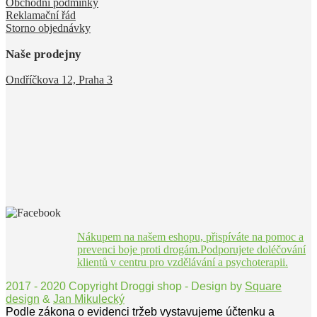
Obchodní podmínky
Reklamační řád
Storno objednávky
Naše prodejny
Ondříčkova 12, Praha 3
Nákupem na našem eshopu, přispíváte na pomoc a
prevenci boje proti drogám.Podporujete doléčování
klientů v centru pro vzdělávání a psychoterapii.
2017 - 2020 Copyright Droggi shop - Design by
Square
design
&
Jan Mikulecký
Podle zákona o evidenci tržeb vystavujeme účtenku a