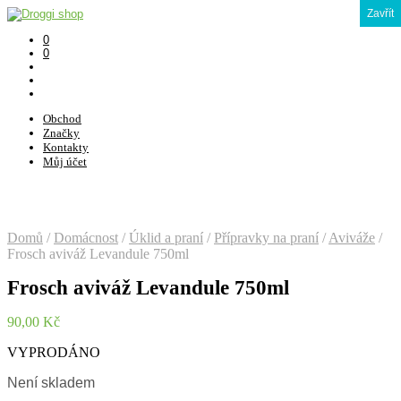
Zavřít
0
0
Obchod
Značky
Kontakty
Můj účet
Domů
/
Domácnost
/
Úklid a praní
/
Přípravky na praní
/
Aviváže
/
Frosch aviváž Levandule 750ml
Frosch aviváž Levandule 750ml
90,00
Kč
VYPRODÁNO
Není skladem