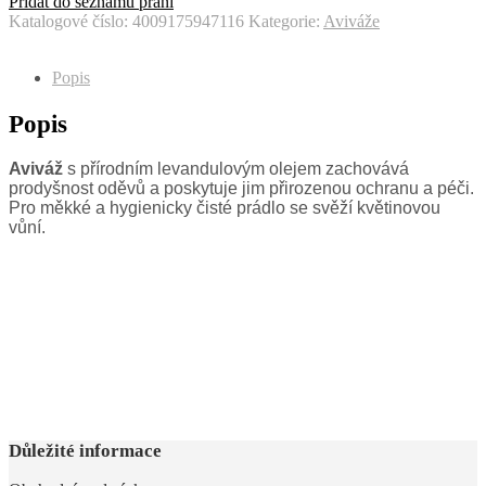
Přidat do seznamu přání
Katalogové číslo:
4009175947116
Kategorie:
Aviváže
Popis
Popis
Aviváž
s přírodním levandulovým olejem zachovává
prodyšnost oděvů a poskytuje jim přirozenou ochranu a péči.
Pro měkké a hygienicky čisté prádlo se svěží květinovou
vůní.
Důležité informace