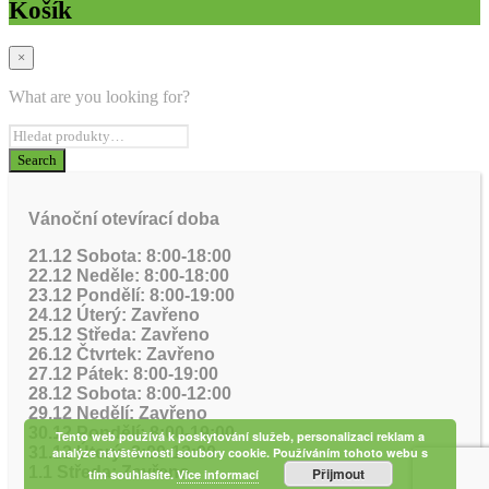
Košík
×
What are you looking for?
Vánoční otevírací doba
21.12 Sobota: 8:00-18:00
22.12 Neděle: 8:00-18:00
23.12 Pondělí: 8:00-19:00
24.12 Úterý: Zavřeno
25.12 Středa: Zavřeno
26.12 Čtvrtek: Zavřeno
27.12 Pátek: 8:00-19:00
28.12 Sobota: 8:00-12:00
29.12 Nedělí: Zavřeno
30.12 Pondělí: 8:00-19:00
Tento web používá k poskytování služeb, personalizaci reklam a
31.12 Úterý: 8:00-12:00
analýze návštěvnosti soubory cookie. Používáním tohoto webu s
1.1 Středa: Zavřeno
Přijmout
tím souhlasíte.
Více informací