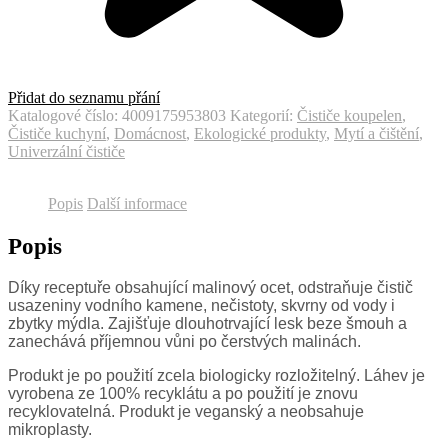
Přidat do seznamu přání
Katalogové číslo:
4009175953803
Kategorií:
Čističe koupelen
,
Čističe kuchyní
,
Domácnost
,
Ekologické produkty
,
Mytí a čištění
,
Univerzální čističe
Popis
Další informace
Popis
Díky receptuře obsahující malinový ocet, odstraňuje čistič
usazeniny vodního kamene, nečistoty, skvrny od vody i
zbytky mýdla. Zajišťuje dlouhotrvající lesk beze šmouh a
zanechává příjemnou vůni po čerstvých malinách.
Produkt je po použití zcela biologicky rozložitelný. Láhev je
vyrobena ze 100% recyklátu a po použití je znovu
recyklovatelná. Produkt je veganský a neobsahuje
mikroplasty.