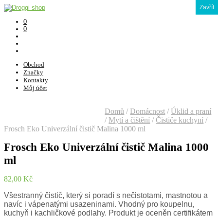
Zavřít
0
0
Obchod
Značky
Kontakty
Můj účet
Domů
/
Domácnost
/
Úklid a praní
/
Mytí a čištění
/
Čističe kuchyní
/
Frosch Eko Univerzální čistič Malina 1000 ml
Frosch Eko Univerzální čistič Malina 1000
ml
82,00
Kč
Všestranný čistič, který si poradí s nečistotami, mastnotou a
navíc i vápenatými usazeninami. Vhodný pro koupelnu,
kuchyň i kachličkové podlahy. Produkt je oceněn certifikátem