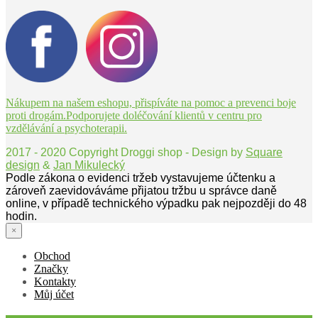
Nákupem na našem eshopu, přispíváte na pomoc a prevenci boje
proti drogám.Podporujete doléčování klientů v centru pro
vzdělávání a psychoterapii.
2017 - 2020 Copyright Droggi shop - Design by
Square
design
&
Jan Mikulecký
Podle zákona o evidenci tržeb vystavujeme účtenku a
zároveň zaevidováváme přijatou tržbu u správce daně
online, v případě technického výpadku pak nejpozději do 48
hodin.
×
Obchod
Značky
Kontakty
Můj účet