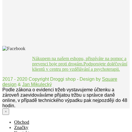
Nákupem na našem eshopu, přispíváte na pomoc a
prevenci boje proti drogám.Podporujete doléčování
klientů v centru pro vzdělávání a psychoterapii.
2017 - 2020 Copyright Droggi shop - Design by
Square
design
&
Jan Mikulecký
Podle zákona o evidenci tržeb vystavujeme účtenku a
zároveň zaevidováváme přijatou tržbu u správce daně
online, v případě technického výpadku pak nejpozději do 48
hodin.
×
Obchod
Značky