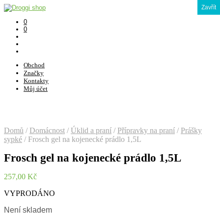
Zavřít
0
0
Obchod
Značky
Kontakty
Můj účet
Domů
/
Domácnost
/
Úklid a praní
/
Přípravky na praní
/
Prášky
sypké
/
Frosch gel na kojenecké prádlo 1,5L
Frosch gel na kojenecké prádlo 1,5L
257,00
Kč
VYPRODÁNO
Není skladem