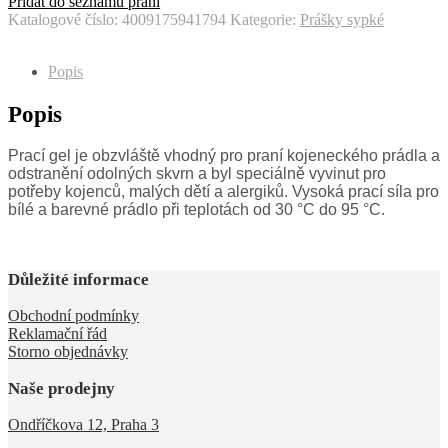
Přidat do seznamu přání
Katalogové číslo:
4009175941794
Kategorie:
Prášky sypké
Popis
Popis
Prací gel je obzvláště vhodný pro praní kojeneckého prádla a
odstranění odolných skvrn a byl speciálně vyvinut pro
potřeby kojenců, malých dětí a alergiků. Vysoká prací síla pro
bílé a barevné prádlo při teplotách od 30 °C do 95 °C.
Důležité informace
Obchodní podmínky
Reklamační řád
Storno objednávky
Naše prodejny
Ondříčkova 12, Praha 3