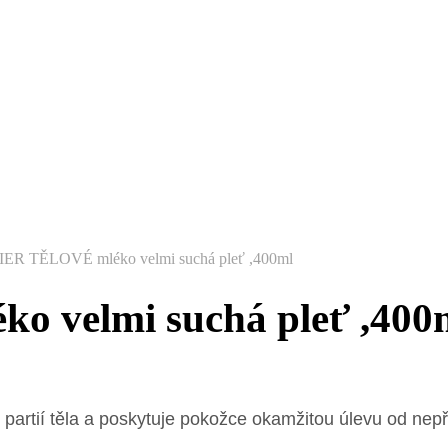
R TĚLOVÉ mléko velmi suchá pleť ,400ml
velmi suchá pleť ,400
partií těla a poskytuje pokožce okamžitou úlevu od nepř