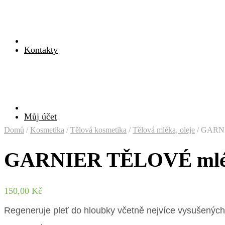
Kontakty
Můj účet
Domů
/
Kosmetika
/
Tělová kosmetika
/
Tělová mléka, oleje
/
GARNIE
GARNIER TĚLOVÉ mléko 
150,00
Kč
Regeneruje pleť do hloubky včetně nejvíce vysušených 