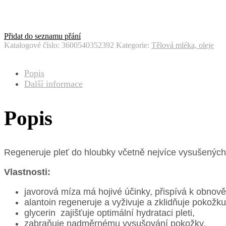
Přidat do seznamu přání
Katalogové číslo:
3600540352392
Kategorie:
Tělová mléka, oleje
Popis
Další informace
Popis
Regeneruje pleť do hloubky včetně nejvíce vysušených 
Vlastnosti:
javorová míza má hojivé účinky, přispívá k obnov
alantoin regeneruje a vyživuje a zklidňuje pokožku
glycerin zajišťuje optimální hydrataci pleti,
zabraňuje nadměrnému vysušování pokožky,