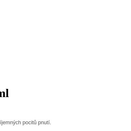
ml
íjemných pocitů pnutí.