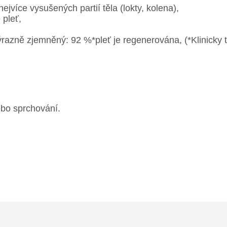
ejvíce vysušených partií těla (lokty, kolena),
 pleť,
výrazně zjemněný: 92 %*pleť je regenerována, (*Klinicky 
ebo sprchování.