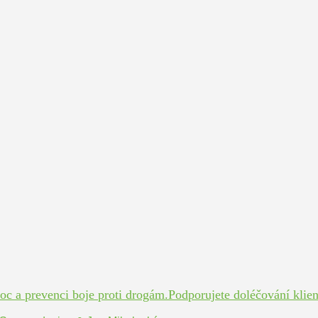
 a prevenci boje proti drogám.Podporujete doléčování klient