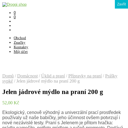
Zavřít
0
0
Obchod
Značky
Kontakty
Můj účet
Domů
/
Domácnost
/
Úklid a praní
/
Přípravky na praní
/
Prášky
sypké
/
Jelen jádrové mýdlo na praní 200 g
Jelen jádrové mýdlo na praní 200 g
52,00
Kč
Ekologický, cenově výhodný a univerzální prací prostředek
používaly už naše babičky, jeho účinnost ovšem potvrzují i
nové nezávislé testy. Praní s Jelenem je přitom hračka:
prádlo namočíte, potřete mýdlem a ručně promnete. Dodává