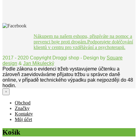
Nákupem na našem eshopu, přispíváte na pomoc a
prevenci boje proti drogám.Podporujete doléčování
klientů v centru pro vzdělávání a psychoterapii.
2017 - 2020 Copyright Droggi shop - Design by
Square
design
&
Jan Mikulecký
Podle zákona o evidenci tržeb vystavujeme účtenku a
zároveň zaevidováváme přijatou tržbu u správce daně
online, v případě technického výpadku pak nejpozději do 48
hodin.
×
Obchod
Značky
Kontakty
Můj účet
Košík