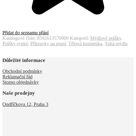
Přidat do seznamu přání
Katalogové číslo:
8592613570909
Kategorií:
Mýdlové prášky
,
Prášky sypké
,
Přípravky na praní
,
Tělová kosmetika
,
Tuhá mýdla
Důležité informace
Obchodní podmínky
Reklamační řád
Storno objednávky
Naše prodejny
Ondříčkova 12, Praha 3