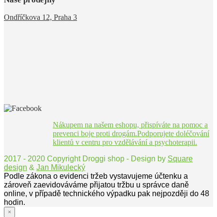
Ondříčkova 12, Praha 3
Nákupem na našem eshopu, přispíváte na pomoc a
prevenci boje proti drogám.Podporujete doléčování
klientů v centru pro vzdělávání a psychoterapii.
2017 - 2020 Copyright Droggi shop - Design by
Square
design
&
Jan Mikulecký
Podle zákona o evidenci tržeb vystavujeme účtenku a
zároveň zaevidováváme přijatou tržbu u správce daně
online, v případě technického výpadku pak nejpozději do 48
hodin.
×