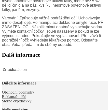
mýdlo, aniontové povrchově aktivní látky, méně než 5 %:
bělicí činidla na bázi kyslíku, neiontové povrchově aktivní
látky, parfém, enzymy.
Varování. Způsobuje vážné podráždění očí. Uchovávejte
mimo dosah dětí. Po manipulaci důkladně omyjte ruce. PŘI
ZASAŽENÍ OČÍ: Několik minut opatrně vyplachujte vodou.
Vyjměte kontaktní čočky, jsou-li nasazeny a pokud je lze
vyjmout snadno. Pokračujte ve vyplachování. Přetrvává-li
podráždění očí: Vyhledejte lékařskou pomoc. Odstraňte
obsah/obal předáním do sběrny odpadů.
Další informace
Značka
Jelen
Důležité informace
Obchodní podmínky
Reklamační řád
Storno objednávky
Naše prodejny