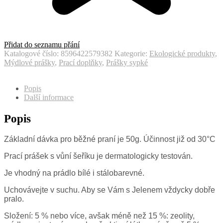
Přidat do seznamu přání
Katalogové číslo:
8596422579382
Kategorie:
Ekologické produkty
,
Mýdlové prášky
,
Prací doplňky
,
Prášky sypké
Popis
Další informace
Popis
Základní dávka pro běžné praní je 50g. Účinnost již od 30°C
Prací prášek s vůní šeříku je dermatologicky testován.
Je vhodný na prádlo bílé i stálobarevné.
Uchovávejte v suchu. Aby se Vám s Jelenem vždycky dobře
pralo.
Složení: 5 % nebo více, avšak méně než 15 %: zeolity,