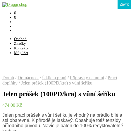
Zavřít
0
0
Obchod
Značky
Kontakty
Můj účet
Domů
/
Domácnost
/
Úklid a praní
/
Přípravky na praní
/
Prací
doplňky
/
Jelen prášek (100PD/kra) s vůní šeříku
Jelen prášek (100PD/kra) s vůní šeříku
474,00
Kč
Jelen prací prášek s vůní šeříku je vhodný na prádlo bílé a
stálobarevné. K přírodě je laskavý. Obsahuje totiž tenzidy
přírodního původu. Navíc je balen do 100% recyklovatelné
krabice.