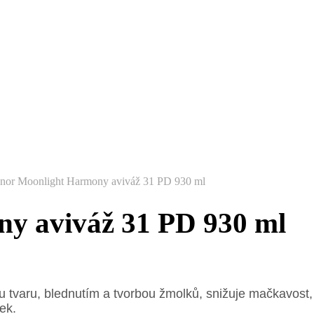
nor Moonlight Harmony aviváž 31 PD 930 ml
y aviváž 31 PD 930 ml
ou tvaru, blednutím a tvorbou žmolků, snižuje mačkavost,
ek.