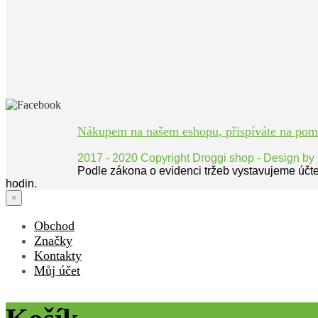
Nákupem na našem eshopu, přispíváte na pomoc
2017 - 2020 Copyright Droggi shop - Design by
Podle zákona o evidenci tržeb vystavujeme účt
hodin.
×
Obchod
Značky
Kontakty
Můj účet