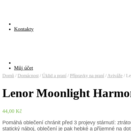
Kontakty
Můj účet
Domů
/
Domácnost
/
Úklid a praní
/
Přípravky na praní
/
Aviváže
/
Le
Lenor Moonlight Harmon
44,00
Kč
Pomáhá oblečení chránit před 3 projevy stárnutí: ztrát
statický náboj, oblečení je pak hebké a příjemné na dot