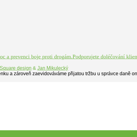
 a prevenci boje proti drogám.Podporujete doléčování klient
Square design
&
Jan Mikulecký
enku a zároveň zaevidováváme přijatou tržbu u správce daně on