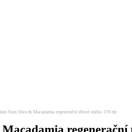
ium Nuts Shea & Macadamia regenerační tělové mléko 370 ml
 Macadamia regenerační t