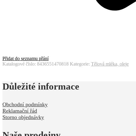
Přidat do seznamu přání
Katalogové číslo:
8436551470818
Kategorie:
Tělová mléka, oleje
Důležité informace
Obchodní podmínky
Reklamační řád
Storno objednávky
Naše prodejny