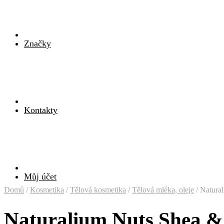
Značky
Kontakty
Můj účet
Domů
/
Kosmetika
/
Tělová kosmetika
/
Tělová mléka, oleje
/
Natural
Naturalium Nuts Shea &