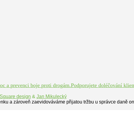
 a prevenci boje proti drogám.Podporujete doléčování klient
Square design
&
Jan Mikulecký
enku a zároveň zaevidováváme přijatou tržbu u správce daně on