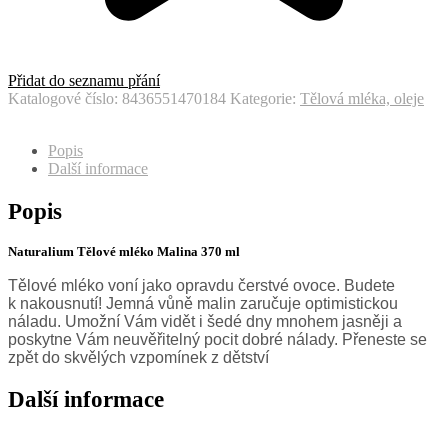
Přidat do seznamu přání
Katalogové číslo:
8436551470184
Kategorie:
Tělová mléka, oleje
Popis
Další informace
Popis
Naturalium Tělové mléko Malina
370 ml
Tělové mléko voní jako opravdu čerstvé ovoce. Budete
k nakousnutí! Jemná vůně malin zaručuje optimistickou
náladu. Umožní Vám vidět i šedé dny mnohem jasněji a
poskytne Vám neuvěřitelný pocit dobré nálady. Přeneste se
zpět do skvělých vzpomínek z dětství
Další informace