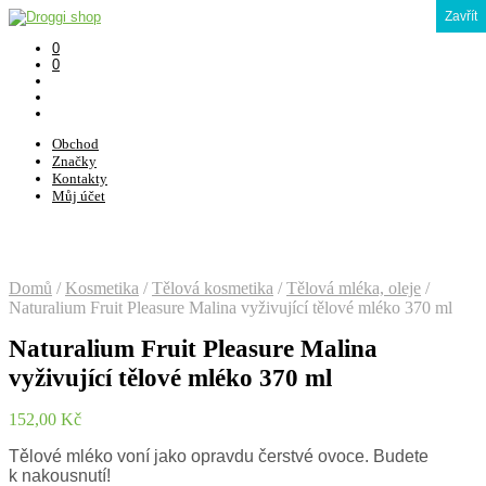
Zavřít
0
0
Obchod
Značky
Kontakty
Můj účet
Domů
/
Kosmetika
/
Tělová kosmetika
/
Tělová mléka, oleje
/
Naturalium Fruit Pleasure Malina vyživující tělové mléko 370 ml
Naturalium Fruit Pleasure Malina
vyživující tělové mléko 370 ml
152,00
Kč
Tělové mléko voní jako opravdu čerstvé ovoce. Budete
k nakousnutí!