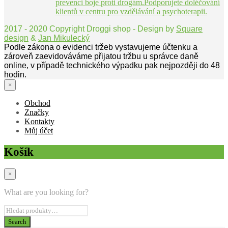
prevenci boje proti drogám.Podporujete doléčování
klientů v centru pro vzdělávání a psychoterapii.
2017 - 2020 Copyright Droggi shop - Design by
Square
design
&
Jan Mikulecký
Podle zákona o evidenci tržeb vystavujeme účtenku a
zároveň zaevidováváme přijatou tržbu u správce daně
online, v případě technického výpadku pak nejpozději do 48
hodin.
×
Obchod
Značky
Kontakty
Můj účet
Košík
×
What are you looking for?