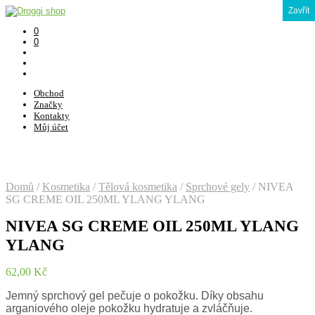
Zavřít
0
0
Obchod
Značky
Kontakty
Můj účet
Domů
/
Kosmetika
/
Tělová kosmetika
/
Sprchové gely
/
NIVEA
SG CREME OIL 250ML YLANG YLANG
NIVEA SG CREME OIL 250ML YLANG
YLANG
62,00
Kč
Jemný sprchový gel pečuje o pokožku. Díky obsahu
arganiového oleje pokožku hydratuje a zvláčňuje.