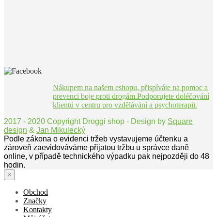
Nákupem na našem eshopu, přispíváte na pomoc a
prevenci boje proti drogám.Podporujete doléčování
klientů v centru pro vzdělávání a psychoterapii.
2017 - 2020 Copyright Droggi shop - Design by
Square
design
&
Jan Mikulecký
Podle zákona o evidenci tržeb vystavujeme účtenku a
zároveň zaevidováváme přijatou tržbu u správce daně
online, v případě technického výpadku pak nejpozději do 48
hodin.
×
Obchod
Značky
Kontakty