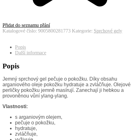
Přidat do seznamu přání
Katalogové číslo:
9005800281773
Kategorie:
Sprchové gely
Popis
Další informace
Popis
Jemný sprchový gel pečuje o pokožku. Díky obsahu
arganiového oleje pokožku hydratuje a zvláčňuje. Olejové
perličky pokožku jemně masírují. Zanechají ji hebkou a
provoněnou vůní ylang-ylang.
Vlastnosti:
s arganiovým olejem,
pečuje o pokožku,
hydratuje,
zvláčňuje,
vyživuje,