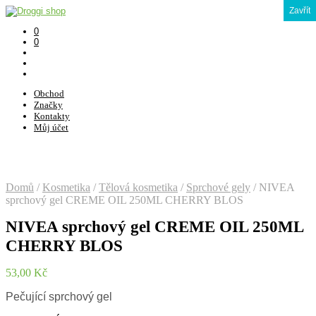
Zavřít
0
0
Obchod
Značky
Kontakty
Můj účet
Domů
/
Kosmetika
/
Tělová kosmetika
/
Sprchové gely
/
NIVEA
sprchový gel CREME OIL 250ML CHERRY BLOS
NIVEA sprchový gel CREME OIL 250ML
CHERRY BLOS
53,00
Kč
Pečující sprchový gel