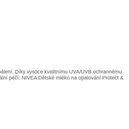
 spálení. Díky vysoce kvalitnímu UVA/UVB ochrannému
imální péčí: NIVEA Dětské mléko na opalování Protect &