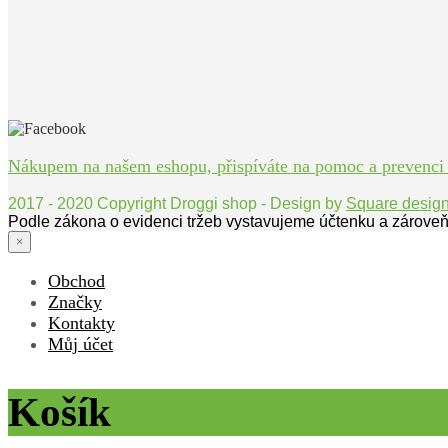
Nákupem na našem eshopu, přispíváte na pomoc a prevenci bo
2017 - 2020 Copyright Droggi shop - Design by
Square desig
Podle zákona o evidenci tržeb vystavujeme účtenku a zároveň
×
Obchod
Značky
Kontakty
Můj účet
Košík