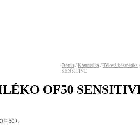
Domů
/
Kosmetika
/
Tělová kosmetika
SENSITIVE
MLÉKO OF50 SENSITIV
 OF 50+.