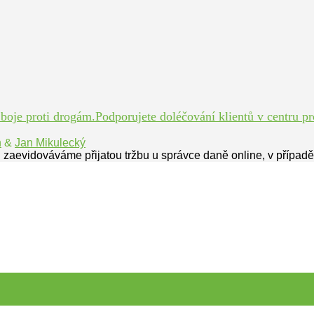
je proti drogám.Podporujete doléčování klientů v centru pro
n
&
Jan Mikulecký
 zaevidováváme přijatou tržbu u správce daně online, v případ