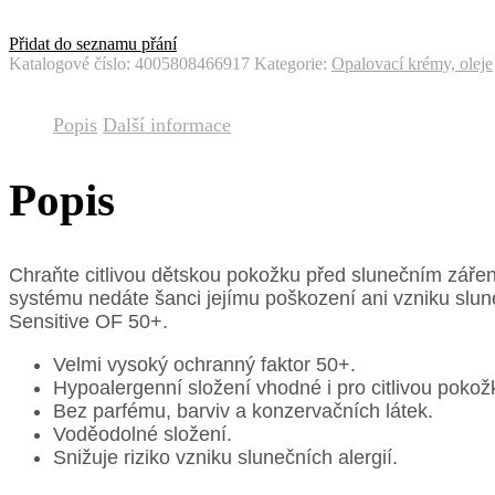
Přidat do seznamu přání
Katalogové číslo:
4005808466917
Kategorie:
Opalovací krémy, oleje
Popis
Další informace
Popis
Chraňte citlivou dětskou pokožku před slunečním záře
systému nedáte šanci jejímu poškození ani vzniku slune
Sensitive OF 50+.
Velmi vysoký ochranný faktor 50+.
Hypoalergenní složení vhodné i pro citlivou pokož
Bez parfému, barviv a konzervačních látek.
Voděodolné složení.
Snižuje riziko vzniku slunečních alergií.