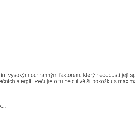
ním vysokým ochranným faktorem, který nedopustí její
čních alergií. Pečujte o tu nejcitlivější pokožku s max
ku.