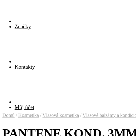
Značky
Kontakty
Můj účet
Domů
/
Kosmetika
/
Vlasová kosmetika
/
Vlasové balzámy a kondici
PANTENE KOND. 3MM