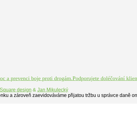
 a prevenci boje proti drogám.Podporujete doléčování klient
Square design
&
Jan Mikulecký
enku a zároveň zaevidováváme přijatou tržbu u správce daně on