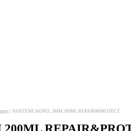
onery
/
PANTENE KOND. 3MM 200ML REPAIR&PROTECT
 200ML REPAIR&PRO