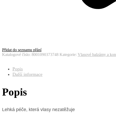
Přidat do seznamu přání
Katalogové číslo:
8001090373748
Kategorie:
Vlasové balzámy a kon
Popis
Další informace
Popis
Lehká péče, která vlasy nezatěžuje