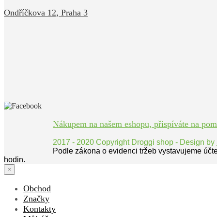
Ondříčkova 12, Praha 3
Nákupem na našem eshopu, přispíváte na pomoc
2017 - 2020 Copyright Droggi shop - Design by
Podle zákona o evidenci tržeb vystavujeme účt
hodin.
×
Obchod
Značky
Kontakty