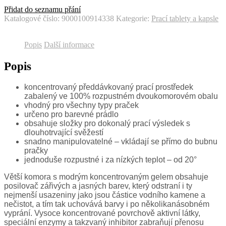
Přidat do seznamu přání
Katalogové číslo:
9000100914338
Kategorie:
Prací tablety a kapsle
Popis
Další informace
Popis
koncentrovaný předdávkovaný prací prostředek
zabalený ve 100% rozpustném dvoukomorovém obalu
vhodný pro všechny typy praček
určeno pro barevné prádlo
obsahuje složky pro dokonalý prací výsledek s
dlouhotrvající svěžestí
snadno manipulovatelné – vkládají se přímo do bubnu
pračky
jednoduše rozpustné i za nízkých teplot – od 20°
Větší komora s modrým koncentrovaným gelem obsahuje
posilovač zářivých a jasných barev, který odstraní i ty
nejmenší usazeniny jako jsou částice vodního kamene a
nečistot, a tím tak uchovává barvy i po několikanásobném
vyprání. Vysoce koncentrované povrchově aktivní látky,
speciální enzymy a takzvaný inhibitor zabraňují přenosu