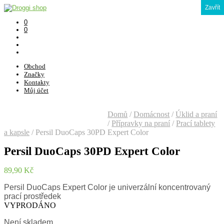
Zavřít
0
0
Obchod
Značky
Kontakty
Můj účet
Domů
/
Domácnost
/
Úklid a praní
/
Přípravky na praní
/
Prací tablety
a kapsle
/
Persil DuoCaps 30PD Expert Color
Persil DuoCaps 30PD Expert Color
89,90
Kč
Persil DuoCaps Expert Color je univerzální koncentrovaný
prací prostředek
VYPRODÁNO
Není skladem