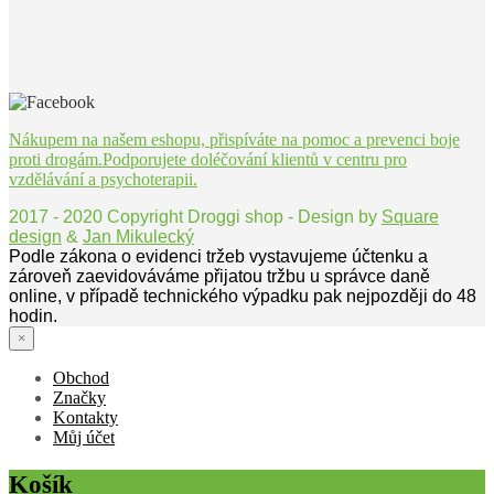
Nákupem na našem eshopu, přispíváte na pomoc a prevenci boje
proti drogám.Podporujete doléčování klientů v centru pro
vzdělávání a psychoterapii.
2017 - 2020 Copyright Droggi shop - Design by
Square
design
&
Jan Mikulecký
Podle zákona o evidenci tržeb vystavujeme účtenku a
zároveň zaevidováváme přijatou tržbu u správce daně
online, v případě technického výpadku pak nejpozději do 48
hodin.
×
Obchod
Značky
Kontakty
Můj účet
Košík