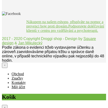
Nákupem na našem eshopu, přispíváte na pomoc a
prevenci boje proti drogám.Podporujete doléčování
klientů v centru pro vzdělávání a psychoterapii.
2017 - 2020 Copyright Droggi shop - Design by
Square
design
&
Jan Mikulecký
Podle zákona o evidenci tržeb vystavujeme účtenku a
zároveň zaevidováváme přijatou tržbu u správce daně
online, v případě technického výpadku pak nejpozději do 48
hodin.
×
Obchod
Značky
Kontakty
Můj účet
Košík
×