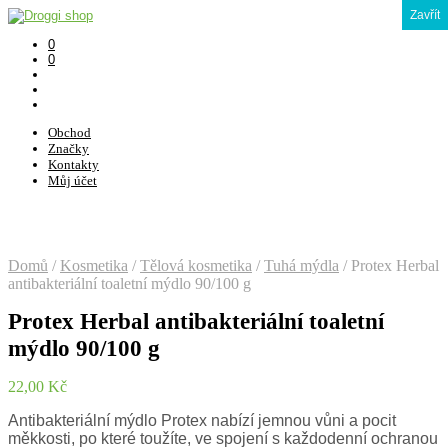
Zavřít
0
0
Obchod
Značky
Kontakty
Můj účet
Domů
/
Kosmetika
/
Tělová kosmetika
/
Tuhá mýdla
/
Protex Herbal
antibakteriální toaletní mýdlo 90/100 g
Protex Herbal antibakteriální toaletní
mýdlo 90/100 g
22,00
Kč
Antibakteriální mýdlo Protex nabízí jemnou vůni a pocit
měkkosti, po které toužíte, ve spojení s každodenní ochranou