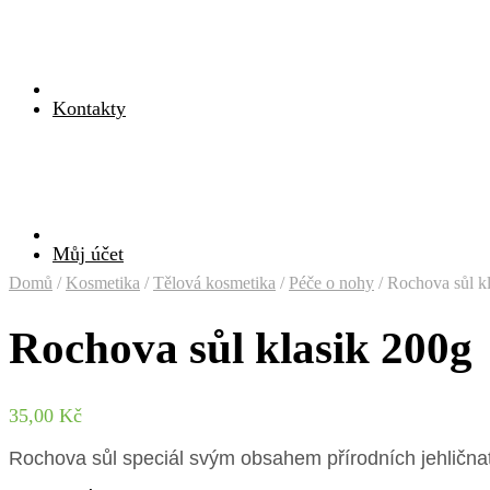
Kontakty
Můj účet
Domů
/
Kosmetika
/
Tělová kosmetika
/
Péče o nohy
/
Rochova sůl kl
Rochova sůl klasik 200g
35,00
Kč
Rochova sůl speciál svým obsahem přírodních jehličnatý