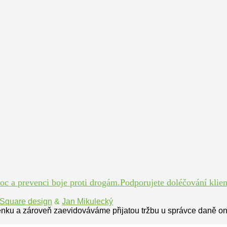
 a prevenci boje proti drogám.Podporujete doléčování klient
Square design
&
Jan Mikulecký
enku a zároveň zaevidováváme přijatou tržbu u správce daně on