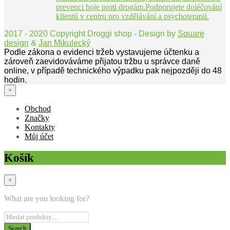
prevenci boje proti drogám.Podporujete doléčování
klientů v centru pro vzdělávání a psychoterapii.
2017 - 2020 Copyright Droggi shop - Design by
Square
design
&
Jan Mikulecký
Podle zákona o evidenci tržeb vystavujeme účtenku a
zároveň zaevidováváme přijatou tržbu u správce daně
online, v případě technického výpadku pak nejpozději do 48
hodin.
×
Obchod
Značky
Kontakty
Můj účet
Košík
×
What are you looking for?