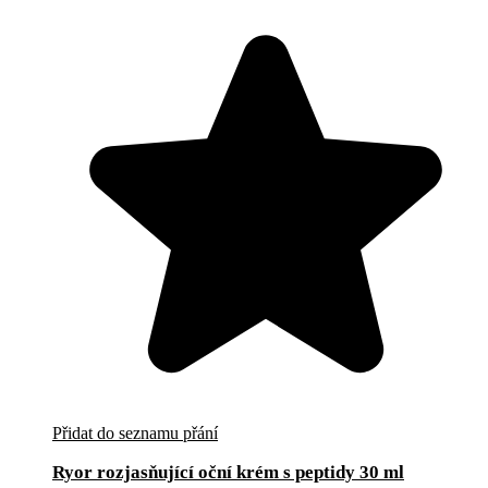
Přidat do seznamu přání
Ryor rozjasňující oční krém s peptidy 30 ml