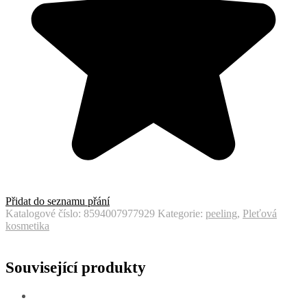
Přidat do seznamu přání
Katalogové číslo:
8594007977929
Kategorie:
peeling
,
Pleťová
kosmetika
Související produkty