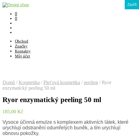
Zavřít
0
0
Obchod
Značky
Kontakty
Můj účet
Domů
/
Kosmetika
/
Pleťová kosmetika
/
peeling
/
Ryor
enzymatický peeling 50 ml
Ryor enzymatický peeling 50 ml
185,00
Kč
Vysoce účinná emulze s komplexem aktivních látek, které
urychlují odstranění odumřelých buněk, a tím urychlují
obnovu pokožky.