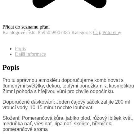
Přidat do seznamu přání
Katalogové číslo:
8595058907385
Kategorie:
Čaj
,
Potraviny
Popis
Další informace
Popis
Pro tu správnou atmosféru doporučujeme kombinovat s
tlumenými světýlky, dekou, teplými ponožkami a kosmetikou
Zimní pohoda s hřejivou vůní pro chvíle odpočinku.
Doporučené dávkování: Jeden čajový sáček zalijte 200 ml
vroucí vody, 10-15 minut nechte louhovat.
Složení: Pomerančová kůra, jablko plod, růžový ibišek květ,
meduňka nať, vřes nať, lípa nať, skořice, hřebíček,
pomerančové aroma