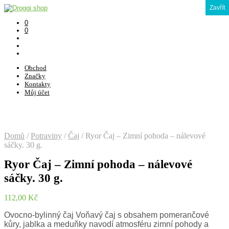
Zavřít
0
0
Obchod
Značky
Kontakty
Můj účet
Domů
/
Potraviny
/
Čaj
/
Ryor Čaj – Zimní pohoda – nálevové
sáčky. 30 g.
Ryor Čaj – Zimní pohoda – nálevové
sáčky. 30 g.
112,00
Kč
Ovocno-bylinný čaj Voňavý čaj s obsahem pomerančové
kůry, jablka a meduňky navodí atmosféru zimní pohody a