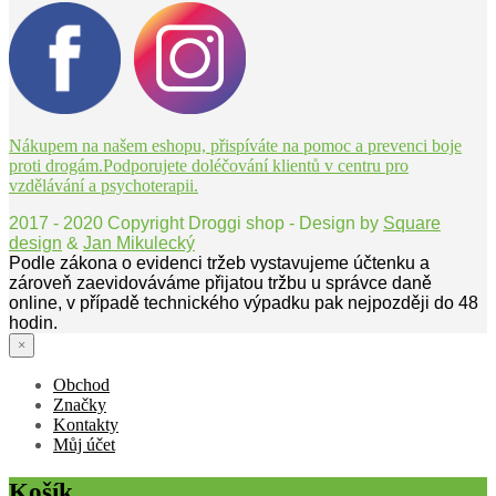
Nákupem na našem eshopu, přispíváte na pomoc a prevenci boje
proti drogám.Podporujete doléčování klientů v centru pro
vzdělávání a psychoterapii.
2017 - 2020 Copyright Droggi shop - Design by
Square
design
&
Jan Mikulecký
Podle zákona o evidenci tržeb vystavujeme účtenku a
zároveň zaevidováváme přijatou tržbu u správce daně
online, v případě technického výpadku pak nejpozději do 48
hodin.
×
Obchod
Značky
Kontakty
Můj účet
Košík