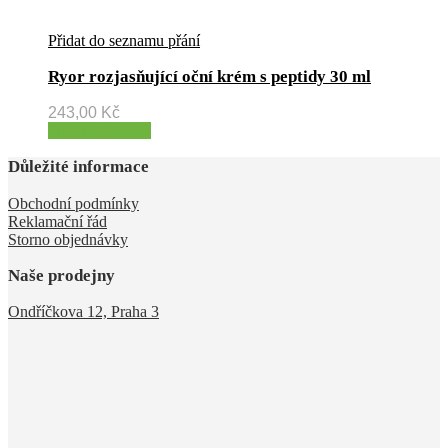
Přidat do seznamu přání
Ryor rozjasňující oční krém s peptidy 30 ml
243,00
Kč
Přidat do košíku
Důležité informace
Obchodní podmínky
Reklamační řád
Storno objednávky
Naše prodejny
Ondříčkova 12, Praha 3