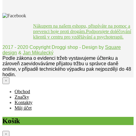
Nákupem na našem eshopu, přispíváte na pomoc a
prevenci boje proti drogám.Podporujete doléčování
klientů v centru pro vzdělávání a psychoterapii.
2017 - 2020 Copyright Droggi shop - Design by
Square
design
&
Jan Mikulecký
Podle zákona o evidenci tržeb vystavujeme účtenku a
zároveň zaevidováváme přijatou tržbu u správce daně
online, v případě technického výpadku pak nejpozději do 48
hodin.
×
Obchod
Značky
Kontakty
Můj účet
Košík
×