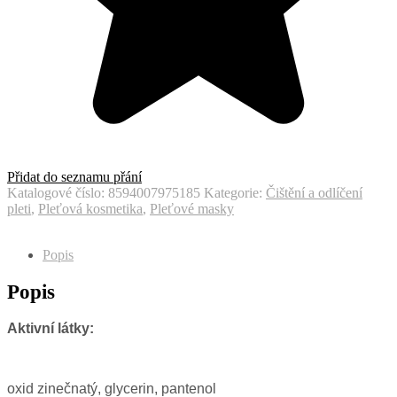
Přidat do seznamu přání
Katalogové číslo:
8594007975185
Kategorie:
Čištění a odlíčení
pleti
,
Pleťová kosmetika
,
Pleťové masky
Popis
Popis
Aktivní látky:
oxid zinečnatý, glycerin, pantenol