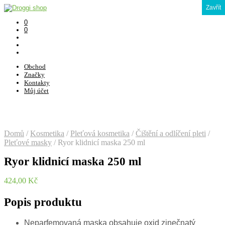
Zavřít
0
0
Obchod
Značky
Kontakty
Můj účet
Domů
/
Kosmetika
/
Pleťová kosmetika
/
Čištění a odlíčení pleti
/
Pleťové masky
/
Ryor klidnicí maska 250 ml
Ryor klidnicí maska 250 ml
424,00
Kč
Popis produktu
Neparfemovaná maska obsahuje oxid zinečnatý