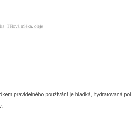
ika
,
Tělová mléka, oleje
edkem pravidelného používání je hladká, hydratovaná po
y.