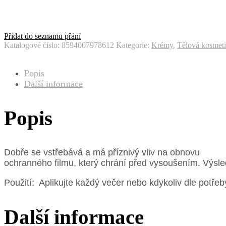
Přidat do seznamu přání
Katalogové číslo:
8594007978612
Kategorie:
Krémy
,
Tělová kosmet
Popis
Další informace
Popis
Dobře se vstřebává a má příznivý vliv na obnovu
ochranného filmu, který chrání před vysoušením. Výsl
Použití: Aplikujte každý večer nebo kdykoliv dle potřeb
Další informace