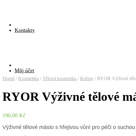
Kontakty
Můj účet
Domů
/
Kosmetika
/
Tělová kosmetika
/
Krémy
/
RYOR Výživné tělo
RYOR Výživné tělové má
190,00
Kč
Výživné tělové máslo s hřejivou vůní pro péči o such