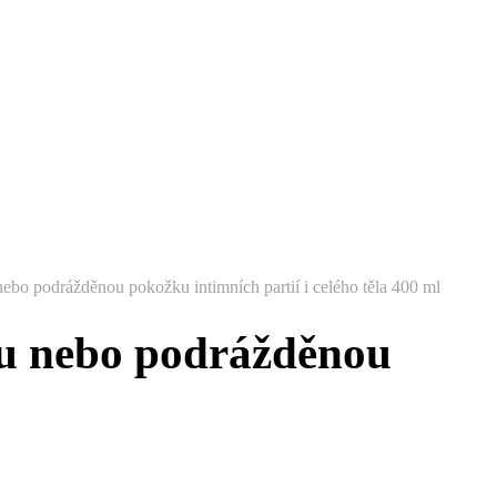
 nebo podrážděnou pokožku intimních partií i celého těla 400 ml
vou nebo podrážděnou