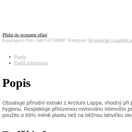
Přidat do seznamu přání
Katalogové číslo:
3401597168697
Kategorie:
Hygienické a toaletní p
Popis
Další informace
Popis
Obsahuje přírodní extrakt z Arctium Lappa, vhodný při
hygienu. Respektuje přirozenou rovnováhu intimního p
použito o 65% méně plastu než na běžnou lahvičku st