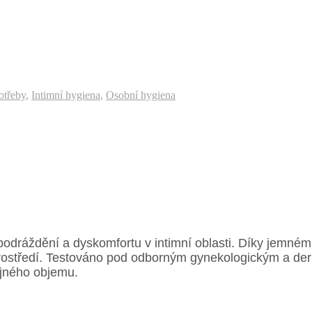
otřeby
,
Intimní hygiena
,
Osobní hygiena
 podráždění a dyskomfortu v intimní oblasti. Díky jemné
rostředí. Testováno pod odborným gynekologickým a de
ejného objemu.