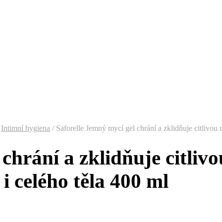
Intimní hygiena
/
Saforelle Jemný mycí gel chrání a zklidňuje citlivou
 chrání a zklidňuje citli
i celého těla 400 ml