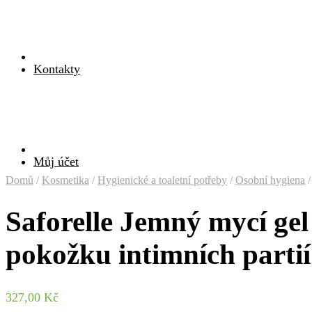
Kontakty
Můj účet
Domů
/
Kosmetika
/
Hygienické a toaletní potřeby
/
Osobní hygiena
/
Saforelle Jemný mycí gel
pokožku intimních partií 
327,00
Kč