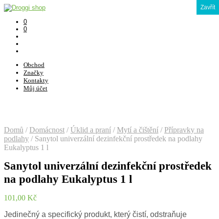
Zavřít
0
0
Obchod
Značky
Kontakty
Můj účet
Domů
/
Domácnost
/
Úklid a praní
/
Mytí a čištění
/
Přípravky na
podlahy
/
Sanytol univerzální dezinfekční prostředek na podlahy
Eukalyptus 1 l
Sanytol univerzální dezinfekční prostředek
na podlahy Eukalyptus 1 l
101,00
Kč
Jedinečný a specifický produkt, který čistí, odstraňuje