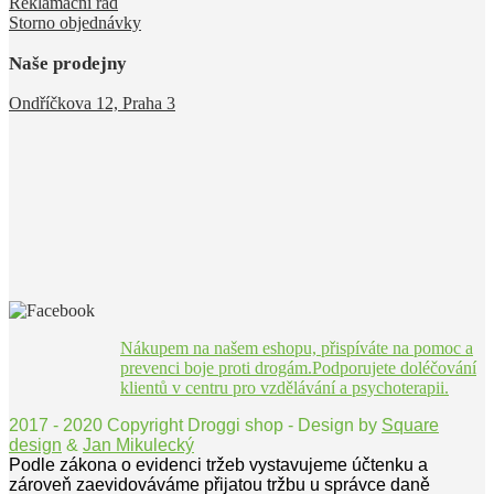
Reklamační řád
Storno objednávky
Naše prodejny
Ondříčkova 12, Praha 3
Nákupem na našem eshopu, přispíváte na pomoc a
prevenci boje proti drogám.Podporujete doléčování
klientů v centru pro vzdělávání a psychoterapii.
2017 - 2020 Copyright Droggi shop - Design by
Square
design
&
Jan Mikulecký
Podle zákona o evidenci tržeb vystavujeme účtenku a
zároveň zaevidováváme přijatou tržbu u správce daně