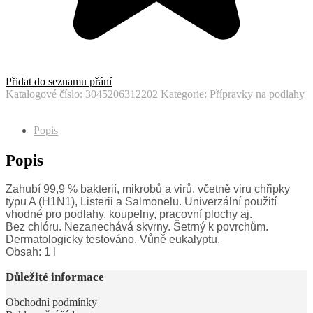
Přidat do seznamu přání
Katalogové číslo:
3045206312202
Kategorie:
Přípravky na podlahy
Popis
Popis
Zahubí 99,9 % bakterií, mikrobů a virů, včetně viru chřipky
typu A (H1N1), Listerii a Salmonelu. Univerzální použití
vhodné pro podlahy, koupelny, pracovní plochy aj.
Bez chlóru. Nezanechává skvrny. Šetrný k povrchům.
Dermatologicky testováno. Vůně eukalyptu.
Obsah: 1 l
Důležité informace
Obchodní podmínky