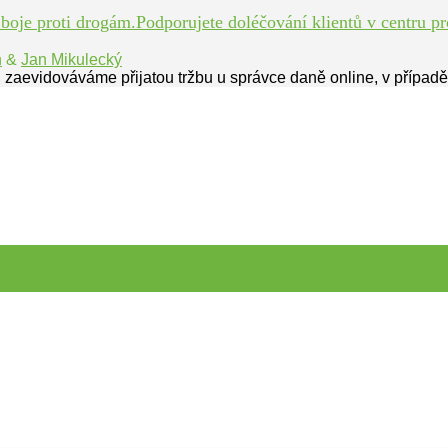
je proti drogám.Podporujete doléčování klientů v centru pro
n
&
Jan Mikulecký
 zaevidováváme přijatou tržbu u správce daně online, v případ