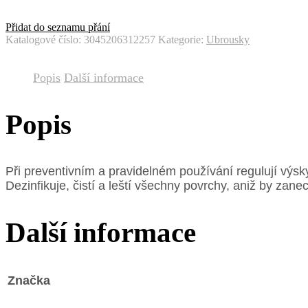
Přidat do seznamu přání
Katalogové číslo:
3045206312257
Kategorie:
Ubrousky
Popis
Další informace
Popis
Při preventivním a pravidelném používání regulují výsky
Dezinfikuje, čistí a leští všechny povrchy, aniž by zan
Další informace
Značka