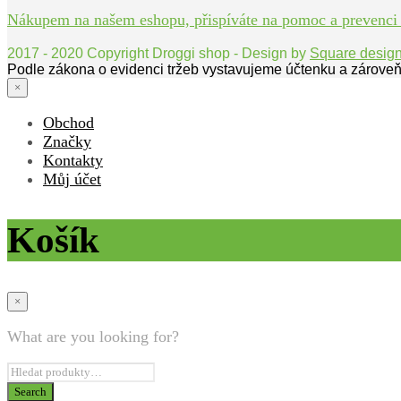
Nákupem na našem eshopu, přispíváte na pomoc a prevenci bo
2017 - 2020 Copyright Droggi shop - Design by
Square desig
Podle zákona o evidenci tržeb vystavujeme účtenku a zároveň
×
Obchod
Značky
Kontakty
Můj účet
Košík
×
What are you looking for?