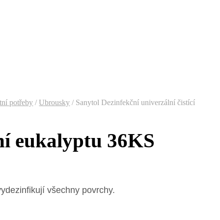
tní potřeby
/
Ubrousky
/
Sanytol Dezinfekční univerzální čistící
ůní eukalyptu 36KS
ydezinfikují všechny povrchy.