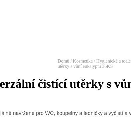
Domů
/
Kosmetika
/
Hygienické a toale
utěrky s vůní eukalyptu 36KS
erzální čistící utěrky s v
lně navržené pro WC, koupelny a ledničky a vyčistí a v