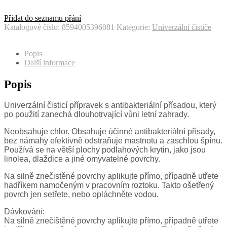
Přidat do seznamu přání
Katalogové číslo:
8594005396081
Kategorie:
Univerzální čističe
Popis
Další informace
Popis
Univerzální
čisticí
přípravek
s
antibakteriální
přísadou
,
který
po
použití
zanechá
dlouhotrvající
vůni
letní
zahrady
.
Neobsahuje
chlor
.
Obsahuje
účinné
antibakteriální
přísady
,
bez
námahy
efektivně
odstraňuje
mastnotu
a
zaschlou
špínu
.
Používá
se
na
větší
plochy
podlahových
krytin
,
jako
jsou
linolea
,
dlaždice
a
jiné
omyvatelné
povrchy
.
Na
silně
znečistěné
povrchy
aplikujte
přímo
,
případně
utřete
hadříkem
namočeným
v
pracovním
roztoku
.
Takto
ošetřený
povrch
jen
setřete
,
nebo
opláchněte
vodou
.
Dávkování
:
Na silně znečištěné povrchy aplikujte přímo, případně utřete