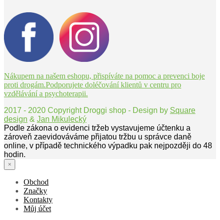
Nákupem na našem eshopu, přispíváte na pomoc a prevenci boje
proti drogám.Podporujete doléčování klientů v centru pro
vzdělávání a psychoterapii.
2017 - 2020 Copyright Droggi shop - Design by
Square
design
&
Jan Mikulecký
Podle zákona o evidenci tržeb vystavujeme účtenku a
zároveň zaevidováváme přijatou tržbu u správce daně
online, v případě technického výpadku pak nejpozději do 48
hodin.
×
Obchod
Značky
Kontakty
Můj účet