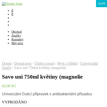
Zavřít
0
0
Obchod
Značky
Kontakty
Můj účet
Domů
/
Domácnost
/
Úklid a praní
/
Mytí a čištění
/
Univerzální
čističe
/
Savo uni 750ml květiny (magnolie
Savo uni 750ml květiny (magnolie
62,00
Kč
Univerzální
čisticí
přípravek
s
antibakteriální
přísadou
VYPRODÁNO